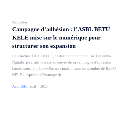
Actualités
Campagne d’adhésion : l’ASBL BETU
KELE mise sur le numérique pour
structurer son expansion
La structure BETU KELE, portée par le notable Éric Lubamba
Ngimbi, poursuit la mise en œuvre de sa campagne d'adhésion
lancée sous le thème « Pas une maison sans un membre de BETU
KELE ». Après le démarrage de...
Actu Rdc
-
août 4, 2026