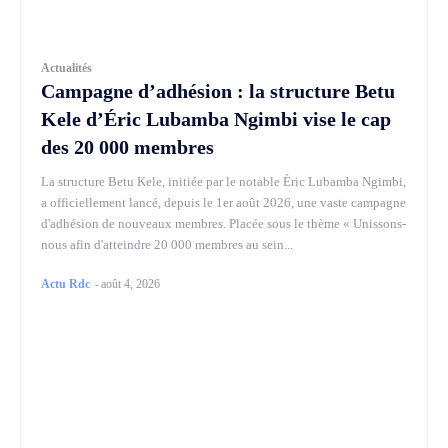
Actualités
Campagne d’adhésion : la structure Betu
Kele d’Éric Lubamba Ngimbi vise le cap
des 20 000 membres
La structure Betu Kele, initiée par le notable Éric Lubamba Ngimbi,
a officiellement lancé, depuis le 1er août 2026, une vaste campagne
d'adhésion de nouveaux membres. Placée sous le thème « Unissons-
nous afin d'atteindre 20 000 membres au sein...
Actu Rdc
-
août 4, 2026