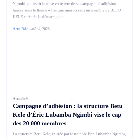
Ngimbi, poursuit la mise en œuvre de sa campagne d'adhésion
lancée sous le thème « Pas une maison sans un membre de BETU
KELE ». Après le démarrage de...
Actu Rdc
-
août 4, 2026
Actualités
Campagne d’adhésion : la structure Betu
Kele d’Éric Lubamba Ngimbi vise le cap
des 20 000 membres
La structure Betu Kele, initiée par le notable Éric Lubamba Ngimbi,