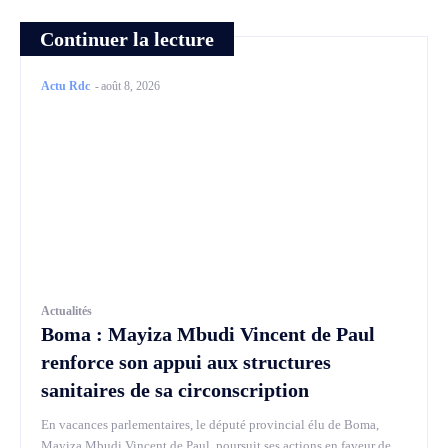
Continuer la lecture
Actu Rdc
-
août 8, 2026
Actualités
Boma : Mayiza Mbudi Vincent de Paul
renforce son appui aux structures
sanitaires de sa circonscription
En vacances parlementaires, le député provincial élu de Boma,
Mayiza Mbudi Vincent de Paul, poursuit ses actions en faveur de