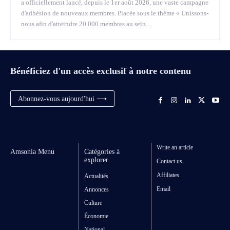
a officiellement lancé, depuis le 1er août 2026, une vaste campagne
d'adhésion de nouveaux membres. Placée sous le thème « Unissons-
nous afin d'atteindre 20 000 membres au sein...
Bénéficiez d'un accès exclusif à notre contenu
Abonnez-vous aujourd'hui ⟶
Write an article
Amsonia Menu
Catégories à
explorer
Contact us
Affiliates
Actualités
Email
Annonces
Culture
Économie
National