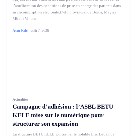
l’amélioration des conditions de prise en charge des patients dans
sa circonscription électorale.L’élu provincial de Boma, Mayiza
Mbudi Vincent...
Actu Rdc
-
août 7, 2026
Actualités
Campagne d’adhésion : l’ASBL BETU
KELE mise sur le numérique pour
structurer son expansion
La structure BETU KELE, portée par le notable Éric Lubamba