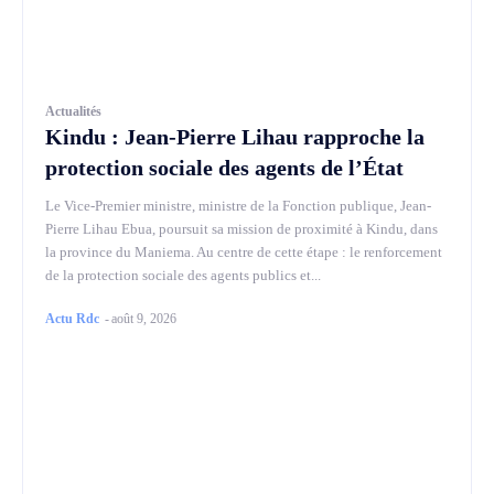
Actualités
Kindu : Jean-Pierre Lihau rapproche la
protection sociale des agents de l’État
Le Vice-Premier ministre, ministre de la Fonction publique, Jean-
Pierre Lihau Ebua, poursuit sa mission de proximité à Kindu, dans
la province du Maniema. Au centre de cette étape : le renforcement
de la protection sociale des agents publics et...
Actu Rdc
-
août 9, 2026