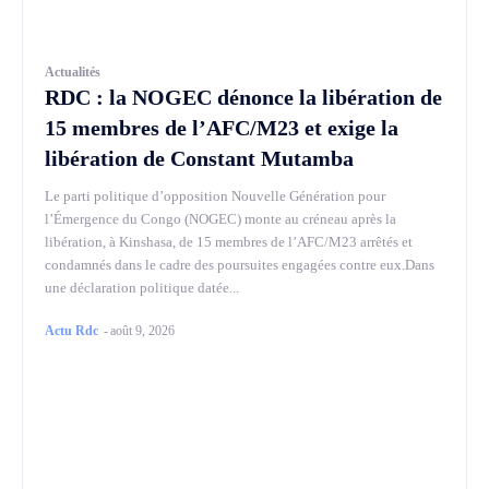
Actualités
RDC : la NOGEC dénonce la libération de
15 membres de l’AFC/M23 et exige la
libération de Constant Mutamba
Le parti politique d’opposition Nouvelle Génération pour
l’Émergence du Congo (NOGEC) monte au créneau après la
libération, à Kinshasa, de 15 membres de l’AFC/M23 arrêtés et
condamnés dans le cadre des poursuites engagées contre eux.Dans
une déclaration politique datée...
Actu Rdc
-
août 9, 2026