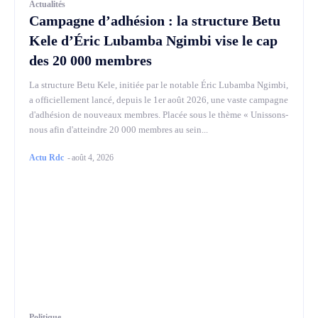
Actualités
Campagne d’adhésion : la structure Betu
Kele d’Éric Lubamba Ngimbi vise le cap
des 20 000 membres
La structure Betu Kele, initiée par le notable Éric Lubamba Ngimbi,
a officiellement lancé, depuis le 1er août 2026, une vaste campagne
d'adhésion de nouveaux membres. Placée sous le thème « Unissons-
nous afin d'atteindre 20 000 membres au sein...
Actu Rdc
-
août 4, 2026
Politique