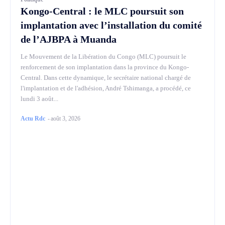
Kongo-Central : le MLC poursuit son
implantation avec l’installation du comité
de l’AJBPA à Muanda
Le Mouvement de la Libération du Congo (MLC) poursuit le
renforcement de son implantation dans la province du Kongo-
Central. Dans cette dynamique, le secrétaire national chargé de
l'implantation et de l'adhésion, André Tshimanga, a procédé, ce
lundi 3 août...
Actu Rdc
-
août 3, 2026