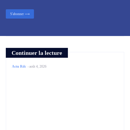
S'abonner ⟶
Continuer la lecture
Actu Rdc
-
août 4, 2026