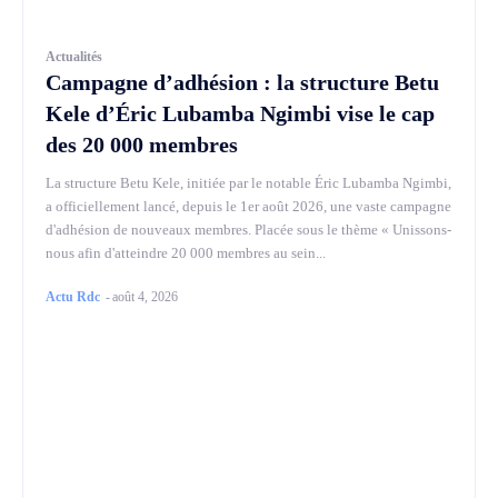
Actualités
Campagne d’adhésion : la structure Betu
Kele d’Éric Lubamba Ngimbi vise le cap
des 20 000 membres
La structure Betu Kele, initiée par le notable Éric Lubamba Ngimbi,
a officiellement lancé, depuis le 1er août 2026, une vaste campagne
d'adhésion de nouveaux membres. Placée sous le thème « Unissons-
nous afin d'atteindre 20 000 membres au sein...
Actu Rdc
-
août 4, 2026