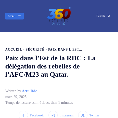
Menu
Search
ACCUEIL
SÉCURITÉ
PAIX DANS L'EST...
Paix dans l’Est de la RDC : La
délégation des rebelles de
l’AFC/M23 au Qatar.
Written by
Actu Rdc
mars 29, 2025
Temps de lecture estimé :
Less than 1
minutes
Facebook
Instagram
Twitter