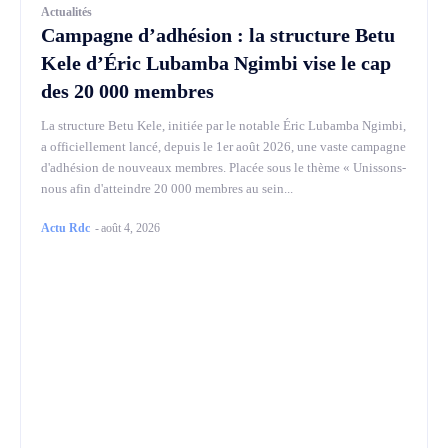
Actualités
Campagne d’adhésion : la structure Betu
Kele d’Éric Lubamba Ngimbi vise le cap
des 20 000 membres
La structure Betu Kele, initiée par le notable Éric Lubamba Ngimbi,
a officiellement lancé, depuis le 1er août 2026, une vaste campagne
d'adhésion de nouveaux membres. Placée sous le thème « Unissons-
nous afin d'atteindre 20 000 membres au sein...
Actu Rdc
-
août 4, 2026