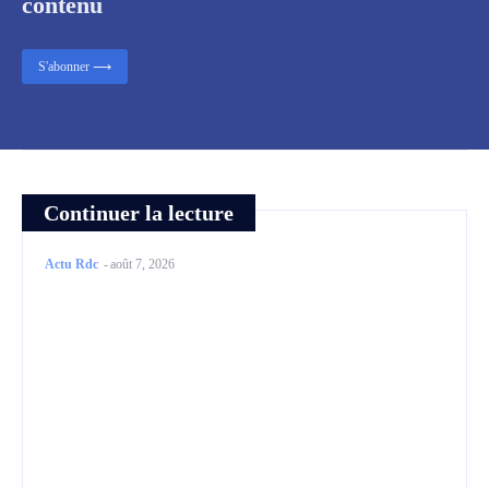
contenu
S'abonner ⟶
Continuer la lecture
Actu Rdc
-
août 7, 2026