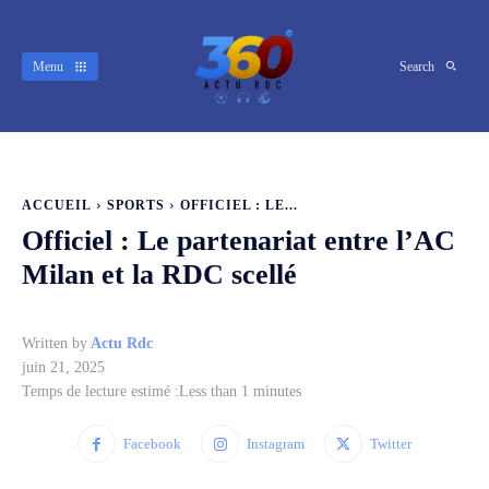
Menu
Search
ACCUEIL
SPORTS
OFFICIEL : LE...
Officiel : Le partenariat entre l’AC
Milan et la RDC scellé
Written by
Actu Rdc
juin 21, 2025
Temps de lecture estimé :
Less than 1
minutes
Facebook
Instagram
Twitter