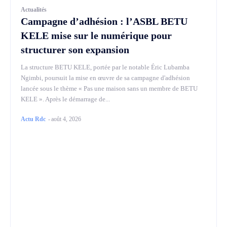
Actualités
Campagne d’adhésion : l’ASBL BETU
KELE mise sur le numérique pour
structurer son expansion
La structure BETU KELE, portée par le notable Éric Lubamba
Ngimbi, poursuit la mise en œuvre de sa campagne d'adhésion
lancée sous le thème « Pas une maison sans un membre de BETU
KELE ». Après le démarrage de...
Actu Rdc
-
août 4, 2026