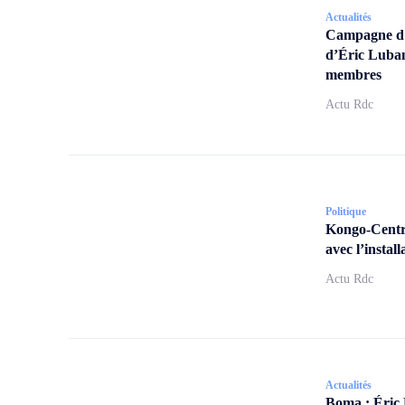
Actualités
Campagne d’a
d’Éric Lubam
membres
Actu Rdc
Politique
Kongo-Centra
avec l’insta
Actu Rdc
Actualités
Boma : Éric