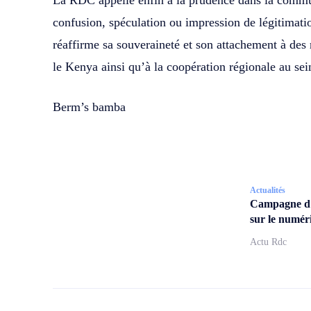
La RDC appelle enfin à la prudence dans la commun
confusion, spéculation ou impression de légitimatio
réaffirme sa souveraineté et son attachement à des r
le Kenya ainsi qu’à la coopération régionale au se
Berm’s bamba
Actualités
Campagne d
sur le numér
Actu Rdc