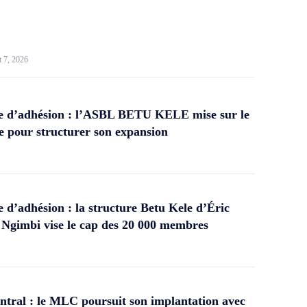
t 7, 2026
 d’adhésion : l’ASBL BETU KELE mise sur le
 pour structurer son expansion
d’adhésion : la structure Betu Kele d’Éric
gimbi vise le cap des 20 000 membres
tral : le MLC poursuit son implantation avec