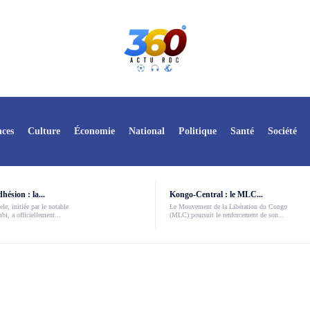
ces
Culture
Économie
National
Politique
Santé
Société
ésion : la...
Kongo-Central : le MLC...
le, initiée par le notable
Le Mouvement de la Libération du Congo
i, a officiellement...
(MLC) poursuit le renforcement de son...