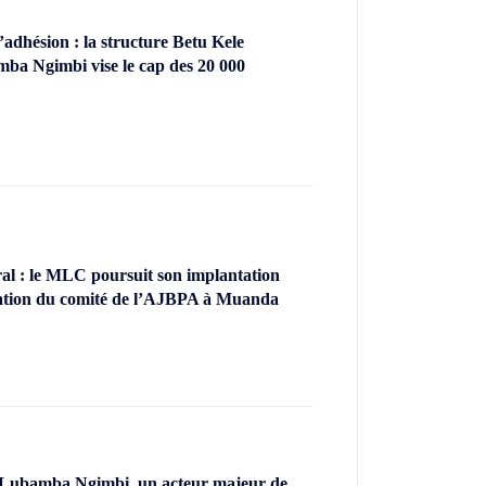
dhésion : la structure Betu Kele
ba Ngimbi vise le cap des 20 000
l : le MLC poursuit son implantation
llation du comité de l’AJBPA à Muanda
 Lubamba Ngimbi, un acteur majeur de