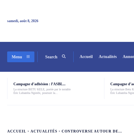
samedi, août 8, 2026
Accueil
Actualités
Annon
Menu
Search
Campagne d’adhésion : l’ASBL...
Campagne d’adh
La structure BETU KELE, portée par le notable
La structure Betu Ke
Éric Lubamba Ngimbi, poursuit la...
Éric Lubamba Ngimb
ACCUEIL
ACTUALITÉS
CONTROVERSE AUTOUR DE...