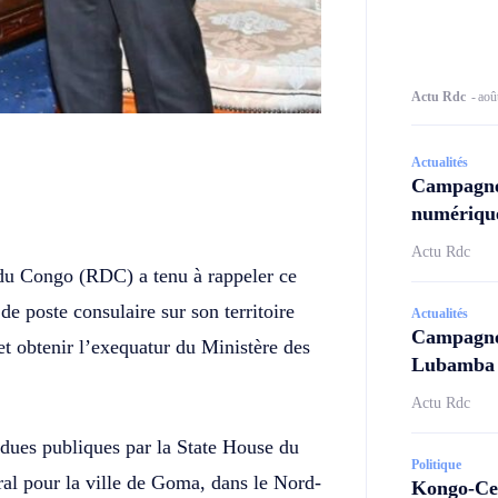
Actu Rdc
-
aoû
Actualités
Campagne
Twitter
Telegram
numérique
Actu Rdc
u Congo (RDC) a tenu à rappeler ce
e poste consulaire sur son territoire
Actualités
Campagne 
et obtenir l’exequatur du Ministère des
Lubamba N
Actu Rdc
ndues publiques par la State House du
Politique
al pour la ville de Goma, dans le Nord-
Kongo-Cen