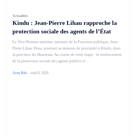
Actualités
Kindu : Jean-Pierre Lihau rapproche la
protection sociale des agents de l’État
Le Vice-Premier ministre, ministre de la Fonction publique, Jean-
Pierre Lihau Ebua, poursuit sa mission de proximité à Kindu, dans
la province du Maniema. Au centre de cette étape : le renforcement
de la protection sociale des agents publics et...
Actu Rdc
-
août 9, 2026