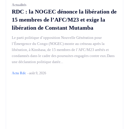
Actualités
RDC : la NOGEC dénonce la libération de
15 membres de l’AFC/M23 et exige la
libération de Constant Mutamba
Le parti politique d’opposition Nouvelle Génération pour
l’Émergence du Congo (NOGEC) monte au créneau après la
libération, à Kinshasa, de 15 membres de l’AFC/M23 arrêtés et
condamnés dans le cadre des poursuites engagées contre eux.Dans
une déclaration politique datée...
Actu Rdc
-
août 9, 2026