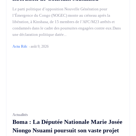
Le parti politique d’opposition Nouvelle Génération pour
l’Émergence du Congo (NOGEC) monte au créneau après la
libération, à Kinshasa, de 15 membres de l’AFC/M23 arrêtés et
condamnés dans le cadre des poursuites engagées contre eux.Dans
une déclaration politique datée...
Actu Rdc
-
août 9, 2026
Actualités
Boma : La Députée Nationale Marie Josée
Niongo Nsuami poursuit son vaste projet