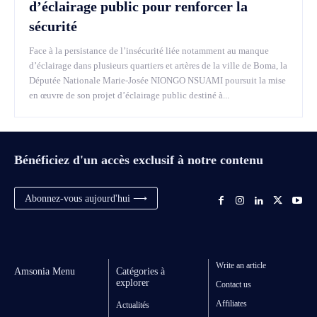
d’éclairage public pour renforcer la
sécurité
Face à la persistance de l’insécurité liée notamment au manque
d’éclairage dans plusieurs quartiers et artères de la ville de Boma, la
Députée Nationale Marie-Josée NIONGO NSUAMI poursuit la mise
en œuvre de son projet d’éclairage public destiné à...
Bénéficiez d'un accès exclusif à notre contenu
Abonnez-vous aujourd'hui ⟶
Write an article
Amsonia Menu
Catégories à
explorer
Contact us
Affiliates
Actualités