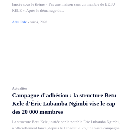
lancée sous le thème « Pas une maison sans un membre de BETU
KELE ». Après le démarrage de...
Actu Rdc
-
août 4, 2026
Actualités
Campagne d’adhésion : la structure Betu
Kele d’Éric Lubamba Ngimbi vise le cap
des 20 000 membres
La structure Betu Kele, initiée par le notable Éric Lubamba Ngimbi,
a officiellement lancé, depuis le 1er août 2026, une vaste campagne