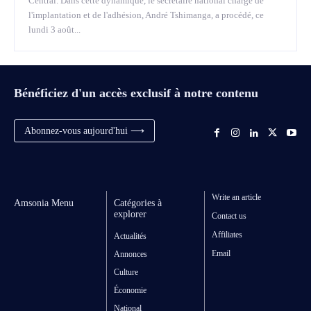
Central. Dans cette dynamique, le secrétaire national chargé de
l'implantation et de l'adhésion, André Tshimanga, a procédé, ce
lundi 3 août...
Bénéficiez d'un accès exclusif à notre contenu
Abonnez-vous aujourd'hui ⟶
Write an article
Amsonia Menu
Catégories à
explorer
Contact us
Affiliates
Actualités
Email
Annonces
Culture
Économie
National