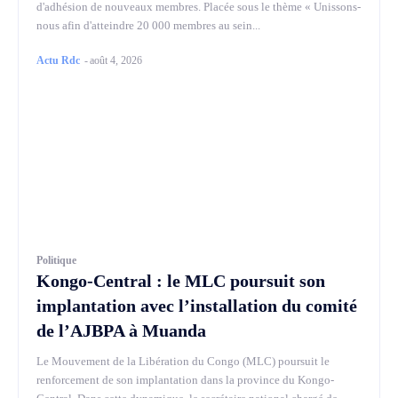
d'adhésion de nouveaux membres. Placée sous le thème « Unissons-
nous afin d'atteindre 20 000 membres au sein...
Actu Rdc
-
août 4, 2026
Politique
Kongo-Central : le MLC poursuit son
implantation avec l’installation du comité
de l’AJBPA à Muanda
Le Mouvement de la Libération du Congo (MLC) poursuit le
renforcement de son implantation dans la province du Kongo-