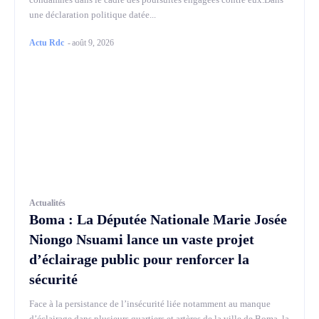
une déclaration politique datée...
Actu Rdc
-
août 9, 2026
Actualités
Boma : La Députée Nationale Marie Josée
Niongo Nsuami lance un vaste projet
d’éclairage public pour renforcer la
sécurité
Face à la persistance de l’insécurité liée notamment au manque
d’éclairage dans plusieurs quartiers et artères de la ville de Boma, la