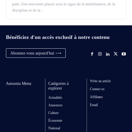
parti. Une rencontre placée sous le signe de la mobilisation, de la
discipline et de la...
Bénéficiez d'un accès exclusif à notre contenu
Abonnez-vous aujourd'hui ⟶
Write an article
Amsonia Menu
Catégories à
explorer
Contact us
Affiliates
Actualités
Email
Annonces
Culture
Économie
National