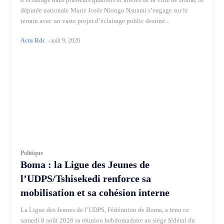
députée nationale Marie Josée Niongo Nsuami s’engage sur le
terrain avec un vaste projet d’éclairage public destiné...
Actu Rdc
-
août 9, 2026
Politique
Boma : la Ligue des Jeunes de
l’UDPS/Tshisekedi renforce sa
mobilisation et sa cohésion interne
La Ligue des Jeunes de l’UDPS, Fédération de Boma, a tenu ce
samedi 8 août 2026 sa réunion hebdomadaire au siège fédéral du