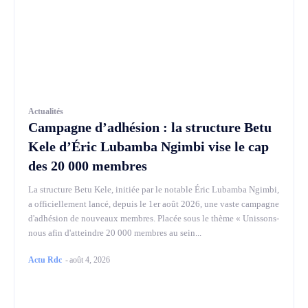
Actualités
Campagne d’adhésion : la structure Betu
Kele d’Éric Lubamba Ngimbi vise le cap
des 20 000 membres
La structure Betu Kele, initiée par le notable Éric Lubamba Ngimbi,
a officiellement lancé, depuis le 1er août 2026, une vaste campagne
d'adhésion de nouveaux membres. Placée sous le thème « Unissons-
nous afin d'atteindre 20 000 membres au sein...
Actu Rdc
-
août 4, 2026