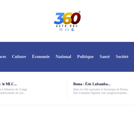
ces
Culture
Économie
National
Politique
Santé
Société
: le MLC...
Boma : Éric Lubamba...
a Libération du Congo
Dans la ville portuaire et historique de Boma,
enforcement de son...
Éric Lubamba Ngimbi s'est progressivement...