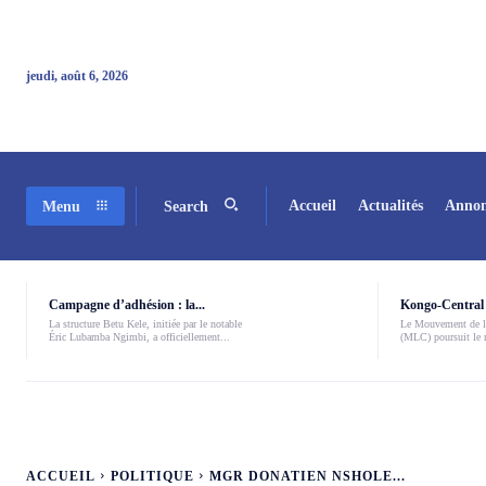
jeudi, août 6, 2026
Accueil
Actualités
Annon
Menu
Search
Campagne d’adhésion : la...
Kongo-Central 
La structure Betu Kele, initiée par le notable
Le Mouvement de l
Éric Lubamba Ngimbi, a officiellement...
(MLC) poursuit le r
ACCUEIL
POLITIQUE
MGR DONATIEN NSHOLE...