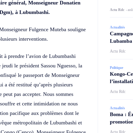
taire général, Monseigneur Donatien
Actu Rdc
-
aoû
 (Dgm), à Lubumbashi.
Actualités
e, Monseigneur Fulgence Muteba souligne
Campagne 
plusieurs interventions.
Lubamba N
Actu Rdc
it à prendre l’avion de Lubumbashi
 jeudi le président Sassou Nguesso, la
Politique
Kongo-Cen
onfisqué le passeport de Monseigneur
l’install
i a été restitué qu’après plusieurs
Actu Rdc
 ne peut pas accepter. Nous sommes
souffre et cette intimidation ne nous
Actualités
tion pacifique aux problèmes dont le
Boma : Ér
promotion
evêque métropolitain de Lubumbashi et
du Congo (Cenco), Monseigneur Fulgence
Actu Rdc