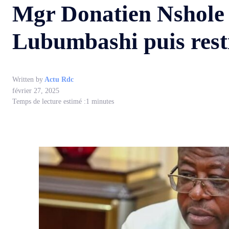
Mgr Donatien Nshole :
Lubumbashi puis resti
Written by
Actu Rdc
février 27, 2025
Temps de lecture estimé :
1
minutes