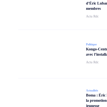
d’Éric Lubam
membres
Actu Rdc
Politique
Kongo-Centra
avec l’insta
Actu Rdc
Actualités
Boma : Éric
la promotion
jeunesse