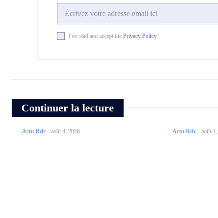
I've read and accept the
Privacy Policy
.
Continuer la lecture
Actu Rdc
-
août 4, 2026
Actu Rdc
-
août 4