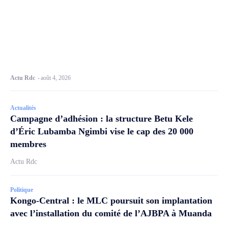
Actu Rdc
-
août 4, 2026
Actualités
Campagne d’adhésion : la structure Betu Kele
d’Éric Lubamba Ngimbi vise le cap des 20 000
membres
Actu Rdc
Politique
Kongo-Central : le MLC poursuit son implantation
avec l’installation du comité de l’AJBPA à Muanda