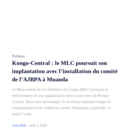
Politique
Kongo-Central : le MLC poursuit son
implantation avec l’installation du comité
de l’AJBPA à Muanda
Le Mouvement de la Libération du Congo (MLC) poursuit le
renforcement de son implantation dans la province du Kongo-
Central. Dans cette dynamique, le secrétaire national chargé de
l'implantation et de l'adhésion, André Tshimanga, a procédé, ce
lundi 3 août...
Actu Rdc
-
août 3, 2026