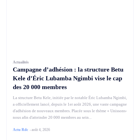
Actualités
Campagne d’adhésion : la structure Betu
Kele d’Éric Lubamba Ngimbi vise le cap
des 20 000 membres
La structure Betu Kele, initiée par le notable Éric Lubamba Ngimbi,
a officiellement lancé, depuis le 1er août 2026, une vaste campagne
d'adhésion de nouveaux membres. Placée sous le thème « Unissons-
nous afin d'atteindre 20 000 membres au sein...
Actu Rdc
-
août 4, 2026