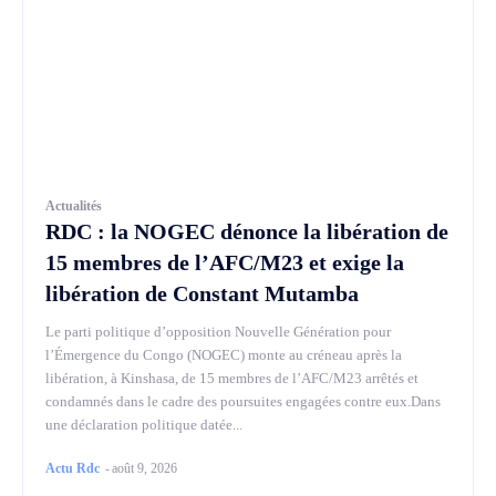
Actualités
RDC : la NOGEC dénonce la libération de
15 membres de l’AFC/M23 et exige la
libération de Constant Mutamba
Le parti politique d’opposition Nouvelle Génération pour
l’Émergence du Congo (NOGEC) monte au créneau après la
libération, à Kinshasa, de 15 membres de l’AFC/M23 arrêtés et
condamnés dans le cadre des poursuites engagées contre eux.Dans
une déclaration politique datée...
Actu Rdc
-
août 9, 2026