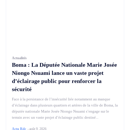
Actualités
Boma : La Députée Nationale Marie Josée
Niongo Nsuami lance un vaste projet
d’éclairage public pour renforcer la
sécurité
Face à la persistance de l’insécurité liée notamment au manque
d’éclairage dans plusieurs quartiers et artères de la ville de Boma, la
députée nationale Marie Josée Niongo Nsuami s’engage sur le
terrain avec un vaste projet d’éclairage public destiné...
Actu Rdc
-
août 9, 2026