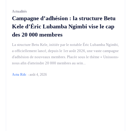
Actualités
Campagne d’adhésion : la structure Betu
Kele d’Éric Lubamba Ngimbi vise le cap
des 20 000 membres
La structure Betu Kele, initiée par le notable Éric Lubamba Ngimbi,
a officiellement lancé, depuis le 1er août 2026, une vaste campagne
d'adhésion de nouveaux membres. Placée sous le thème « Unissons-
nous afin d'atteindre 20 000 membres au sein...
Actu Rdc
-
août 4, 2026