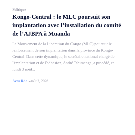
Politique
Kongo-Central : le MLC poursuit son
implantation avec l’installation du comité
de l’AJBPA à Muanda
Le Mouvement de la Libération du Congo (MLC) poursuit le
renforcement de son implantation dans la province du Kongo-
Central. Dans cette dynamique, le secrétaire national chargé de
l'implantation et de l'adhésion, André Tshimanga, a procédé, ce
lundi 3 août...
Actu Rdc
-
août 3, 2026