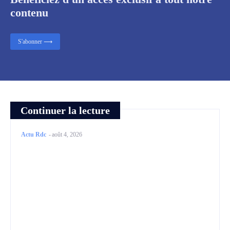
contenu
S'abonner ⟶
Continuer la lecture
Actu Rdc
-
août 4, 2026