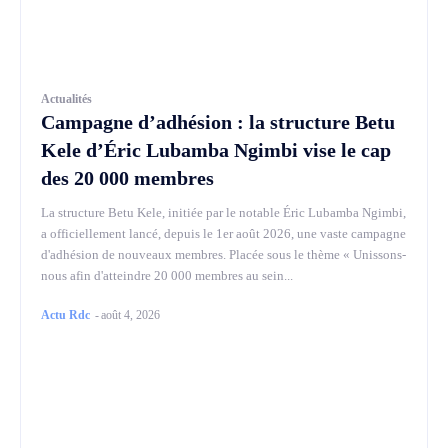
Actualités
Campagne d’adhésion : la structure Betu
Kele d’Éric Lubamba Ngimbi vise le cap
des 20 000 membres
La structure Betu Kele, initiée par le notable Éric Lubamba Ngimbi,
a officiellement lancé, depuis le 1er août 2026, une vaste campagne
d'adhésion de nouveaux membres. Placée sous le thème « Unissons-
nous afin d'atteindre 20 000 membres au sein...
Actu Rdc
-
août 4, 2026