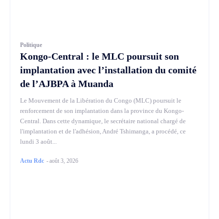
Politique
Kongo-Central : le MLC poursuit son
implantation avec l’installation du comité
de l’AJBPA à Muanda
Le Mouvement de la Libération du Congo (MLC) poursuit le
renforcement de son implantation dans la province du Kongo-
Central. Dans cette dynamique, le secrétaire national chargé de
l'implantation et de l'adhésion, André Tshimanga, a procédé, ce
lundi 3 août...
Actu Rdc
-
août 3, 2026