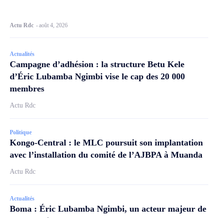
Actu Rdc
-
août 4, 2026
Actualités
Campagne d’adhésion : la structure Betu Kele
d’Éric Lubamba Ngimbi vise le cap des 20 000
membres
Actu Rdc
Politique
Kongo-Central : le MLC poursuit son implantation
avec l’installation du comité de l’AJBPA à Muanda
Actu Rdc
Actualités
Boma : Éric Lubamba Ngimbi, un acteur majeur de