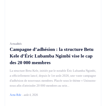
Actualités
Campagne d’adhésion : la structure Betu
Kele d’Éric Lubamba Ngimbi vise le cap
des 20 000 membres
La structure Betu Kele, initiée par le notable Éric Lubamba Ngimbi,
a officiellement lancé, depuis le 1er août 2026, une vaste campagne
d'adhésion de nouveaux membres. Placée sous le thème « Unissons-
nous afin d'atteindre 20 000 membres au sein...
Actu Rdc
-
août 4, 2026