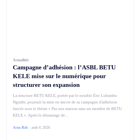
Actualités
Campagne d’adhésion : l’ASBL BETU
KELE mise sur le numérique pour
structurer son expansion
La structure BETU KELE, portée par le notable Éric Lubamba
Ngimbi, poursuit la mise en œuvre de sa campagne d'adhésion
lancée sous le thème « Pas une maison sans un membre de BETU
KELE ». Après le démarrage de...
Actu Rdc
-
août 4, 2026