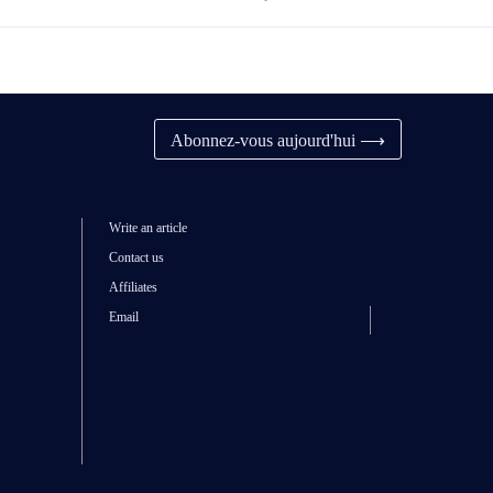
Abonnez-vous aujourd'hui ⟶
Write an article
Contact us
Affiliates
Email