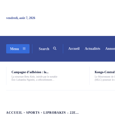
vendredi, août 7, 2026
Accueil
Actualités
Annon
Menu
Search
Campagne d’adhésion : la...
Kongo-Central 
La structure Betu Kele, initiée par le notable
Le Mouvement de l
Éric Lubamba Ngimbi, a officiellement...
(MLC) poursuit le r
ACCUEIL
SPORTS
LIPROBAKIN – 22E...