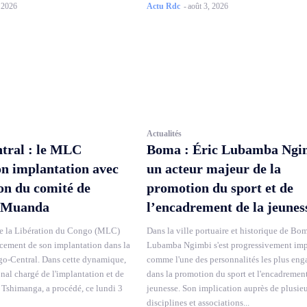
, 2026
Actu Rdc
-
août 3, 2026
Actualités
tral : le MLC
Boma : Éric Lubamba Ngi
on implantation avec
un acteur majeur de la
ion du comité de
promotion du sport et de
 Muanda
l’encadrement de la jeunes
 la Libération du Congo (MLC)
Dans la ville portuaire et historique de Bom
rcement de son implantation dans la
Lubamba Ngimbi s'est progressivement im
o-Central. Dans cette dynamique,
comme l'une des personnalités les plus eng
onal chargé de l'implantation et de
dans la promotion du sport et l'encadrement
 Tshimanga, a procédé, ce lundi 3
jeunesse. Son implication auprès de plusie
disciplines et associations...