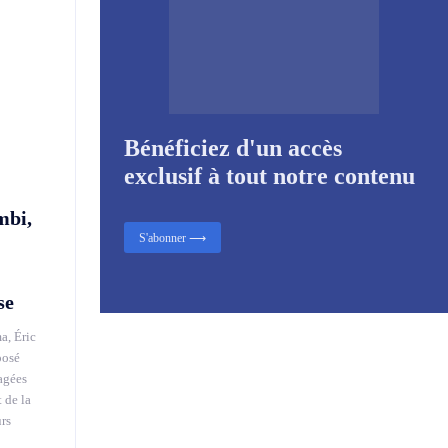
Bénéficiez d'un accès
exclusif à tout notre contenu
mbi,
S'abonner ⟶
se
a, Éric
posé
agées
 de la
urs