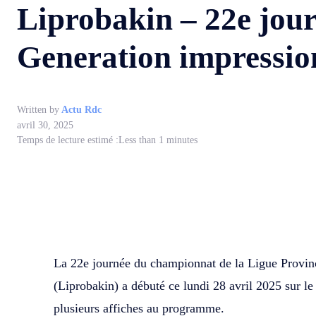
Liprobakin – 22e jour
Generation impressio
Written by
Actu Rdc
avril 30, 2025
Temps de lecture estimé :
Less than 1
minutes
WhatsApp
Facebook
Partager
La 22e journée du championnat de la Ligue Provinc
(Liprobakin) a débuté ce lundi 28 avril 2025 sur l
plusieurs affiches au programme.