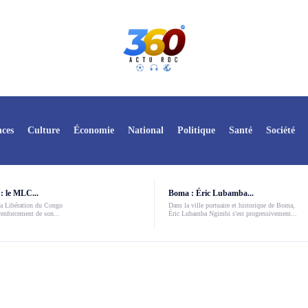
ces
Culture
Économie
National
Politique
Santé
Société
: le MLC...
Boma : Éric Lubamba...
a Libération du Congo
Dans la ville portuaire et historique de Boma,
enforcement de son...
Éric Lubamba Ngimbi s'est progressivement...