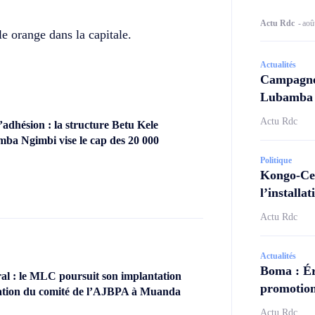
Actu Rdc
-
aoû
le orange dans la capitale.
Actualités
Campagne 
Lubamba N
Actu Rdc
dhésion : la structure Betu Kele
ba Ngimbi vise le cap des 20 000
Politique
Kongo-Cen
l’install
Actu Rdc
Actualités
Boma : Ér
l : le MLC poursuit son implantation
promotion
llation du comité de l’AJBPA à Muanda
Actu Rdc