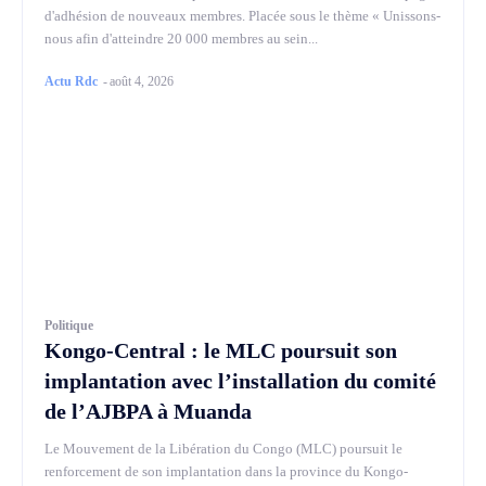
d'adhésion de nouveaux membres. Placée sous le thème « Unissons-
nous afin d'atteindre 20 000 membres au sein...
Actu Rdc
-
août 4, 2026
Politique
Kongo-Central : le MLC poursuit son
implantation avec l’installation du comité
de l’AJBPA à Muanda
Le Mouvement de la Libération du Congo (MLC) poursuit le
renforcement de son implantation dans la province du Kongo-