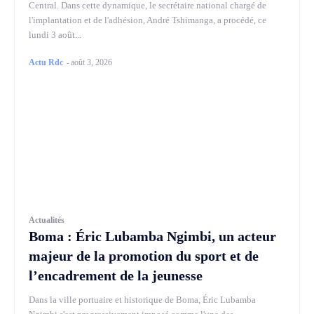
Central. Dans cette dynamique, le secrétaire national chargé de
l'implantation et de l'adhésion, André Tshimanga, a procédé, ce
lundi 3 août...
Actu Rdc
-
août 3, 2026
Actualités
Boma : Éric Lubamba Ngimbi, un acteur
majeur de la promotion du sport et de
l’encadrement de la jeunesse
Dans la ville portuaire et historique de Boma, Éric Lubamba