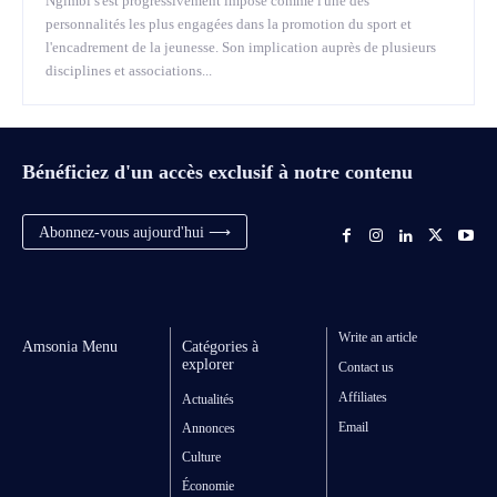
Ngimbi s'est progressivement imposé comme l'une des
personnalités les plus engagées dans la promotion du sport et
l'encadrement de la jeunesse. Son implication auprès de plusieurs
disciplines et associations...
Bénéficiez d'un accès exclusif à notre contenu
Abonnez-vous aujourd'hui ⟶
Write an article
Amsonia Menu
Catégories à
explorer
Contact us
Affiliates
Actualités
Email
Annonces
Culture
Économie