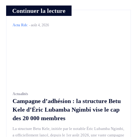
Continuer la lecture
Actu Rdc
-
août 4, 2026
Actualités
Campagne d’adhésion : la structure Betu
Kele d’Éric Lubamba Ngimbi vise le cap
des 20 000 membres
La structure Betu Kele, initiée par le notable Éric Lubamba Ngimbi,
a officiellement lancé, depuis le 1er août 2026, une vaste campagne