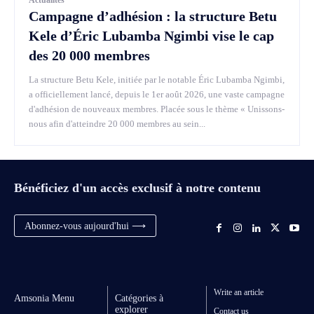
Campagne d’adhésion : la structure Betu
Kele d’Éric Lubamba Ngimbi vise le cap
des 20 000 membres
La structure Betu Kele, initiée par le notable Éric Lubamba Ngimbi,
a officiellement lancé, depuis le 1er août 2026, une vaste campagne
d'adhésion de nouveaux membres. Placée sous le thème « Unissons-
nous afin d'atteindre 20 000 membres au sein...
Bénéficiez d'un accès exclusif à notre contenu
Abonnez-vous aujourd'hui ⟶
Write an article
Amsonia Menu
Catégories à
explorer
Contact us