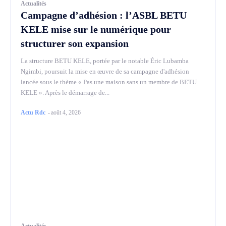
Actualités
Campagne d’adhésion : l’ASBL BETU
KELE mise sur le numérique pour
structurer son expansion
La structure BETU KELE, portée par le notable Éric Lubamba
Ngimbi, poursuit la mise en œuvre de sa campagne d'adhésion
lancée sous le thème « Pas une maison sans un membre de BETU
KELE ». Après le démarrage de...
Actu Rdc
-
août 4, 2026
Actualités