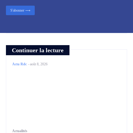
S'abonner ⟶
Continuer la lecture
Actu Rdc
-
août 8, 2026
Actualités