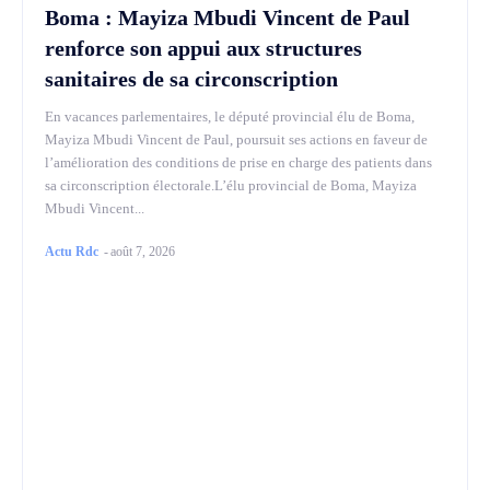
Boma : Mayiza Mbudi Vincent de Paul
renforce son appui aux structures
sanitaires de sa circonscription
En vacances parlementaires, le député provincial élu de Boma,
Mayiza Mbudi Vincent de Paul, poursuit ses actions en faveur de
l’amélioration des conditions de prise en charge des patients dans
sa circonscription électorale.L’élu provincial de Boma, Mayiza
Mbudi Vincent...
Actu Rdc
-
août 7, 2026