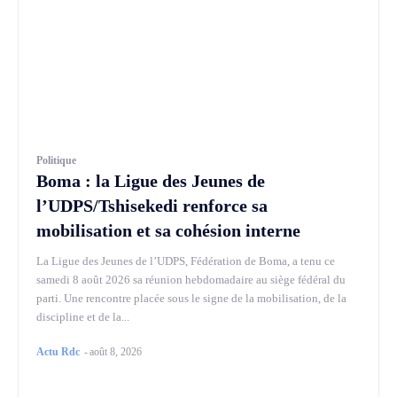
Politique
Boma : la Ligue des Jeunes de
l’UDPS/Tshisekedi renforce sa
mobilisation et sa cohésion interne
La Ligue des Jeunes de l’UDPS, Fédération de Boma, a tenu ce
samedi 8 août 2026 sa réunion hebdomadaire au siège fédéral du
parti. Une rencontre placée sous le signe de la mobilisation, de la
discipline et de la...
Actu Rdc
-
août 8, 2026