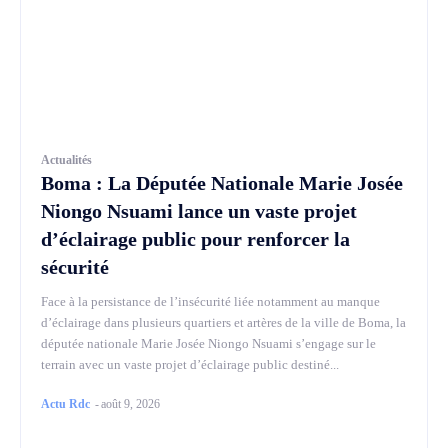
Actualités
Boma : La Députée Nationale Marie Josée
Niongo Nsuami lance un vaste projet
d’éclairage public pour renforcer la
sécurité
Face à la persistance de l’insécurité liée notamment au manque
d’éclairage dans plusieurs quartiers et artères de la ville de Boma, la
députée nationale Marie Josée Niongo Nsuami s’engage sur le
terrain avec un vaste projet d’éclairage public destiné...
Actu Rdc
-
août 9, 2026