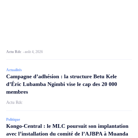
Actu Rdc
-
août 4, 2026
Actualités
Campagne d’adhésion : la structure Betu Kele
d’Éric Lubamba Ngimbi vise le cap des 20 000
membres
Actu Rdc
Politique
Kongo-Central : le MLC poursuit son implantation
avec l’installation du comité de l’AJBPA à Muanda