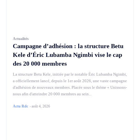
Actualités
Campagne d’adhésion : la structure Betu
Kele d’Éric Lubamba Ngimbi vise le cap
des 20 000 membres
La structure Betu Kele, initiée par le notable Éric Lubamba Ngimbi,
a officiellement lancé, depuis le 1er août 2026, une vaste campagne
d'adhésion de nouveaux membres. Placée sous le thème « Unissons-
nous afin d'atteindre 20 000 membres au sein...
Actu Rdc
-
août 4, 2026