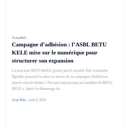
Actualités
Campagne d’adhésion : l’ASBL BETU
KELE mise sur le numérique pour
structurer son expansion
La structure BETU KELE, portée par le notable Éric Lubamba
Ngimbi, poursuit la mise en œuvre de sa campagne d'adhésion
lancée sous le thème « Pas une maison sans un membre de BETU
KELE ». Après le démarrage de...
Actu Rdc
-
août 4, 2026