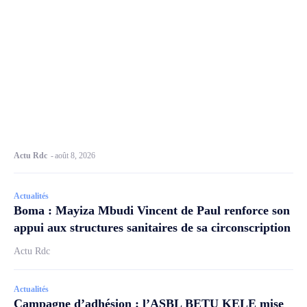
Actu Rdc
-
août 8, 2026
Actualités
Boma : Mayiza Mbudi Vincent de Paul renforce son
appui aux structures sanitaires de sa circonscription
Actu Rdc
Actualités
Campagne d’adhésion : l’ASBL BETU KELE mise