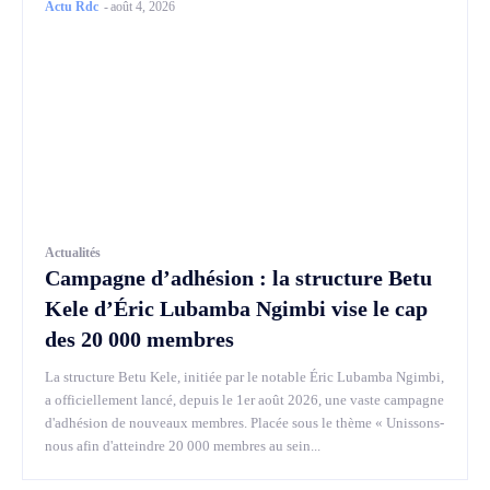
Actu Rdc
-
août 4, 2026
Actualités
Campagne d’adhésion : la structure Betu
Kele d’Éric Lubamba Ngimbi vise le cap
des 20 000 membres
La structure Betu Kele, initiée par le notable Éric Lubamba Ngimbi,
a officiellement lancé, depuis le 1er août 2026, une vaste campagne
d'adhésion de nouveaux membres. Placée sous le thème « Unissons-
nous afin d'atteindre 20 000 membres au sein...