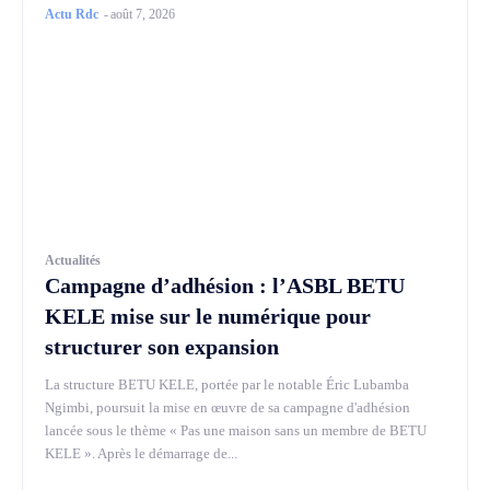
Actu Rdc
-
août 7, 2026
Actualités
Campagne d’adhésion : l’ASBL BETU
KELE mise sur le numérique pour
structurer son expansion
La structure BETU KELE, portée par le notable Éric Lubamba
Ngimbi, poursuit la mise en œuvre de sa campagne d'adhésion
lancée sous le thème « Pas une maison sans un membre de BETU
KELE ». Après le démarrage de...