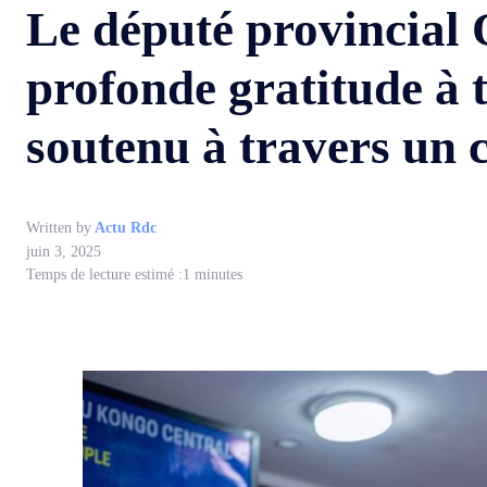
Le député provinci
profonde gratitude à t
soutenu à travers un
Written by
Actu Rdc
juin 3, 2025
Temps de lecture estimé :
1
minutes