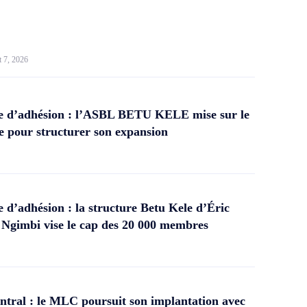
t 7, 2026
 d’adhésion : l’ASBL BETU KELE mise sur le
 pour structurer son expansion
d’adhésion : la structure Betu Kele d’Éric
gimbi vise le cap des 20 000 membres
tral : le MLC poursuit son implantation avec