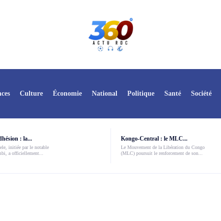
ces
Culture
Économie
National
Politique
Santé
Société
ésion : la...
Kongo-Central : le MLC...
le, initiée par le notable
Le Mouvement de la Libération du Congo
i, a officiellement...
(MLC) poursuit le renforcement de son...