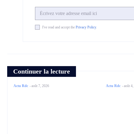
I've read and accept the
Privacy Policy
.
Continuer la lecture
Actu Rdc
-
août 7, 2026
Actu Rdc
-
août 4