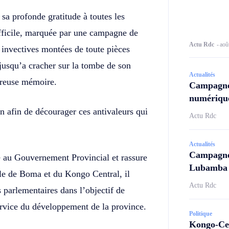
 profonde gratitude à toutes les
ifficile, marquée par une campagne de
Actu Rdc
-
aoû
 invectives montées de toute pièces
 jusqu’a cracher sur la tombe de son
Actualités
ureuse mémoire.
Campagne
numérique
 afin de décourager ces antivaleurs qui
Actu Rdc
Actualités
Campagne 
le au Gouvernement Provincial et rassure
Lubamba N
ple de Boma et du Kongo Central, il
Actu Rdc
s parlementaires dans l’objectif de
ervice du développement de la province.
Politique
Kongo-Cen