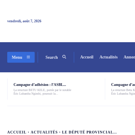
vendredi, août 7, 2026
Accueil
Actualités
Annon
Menu
Search
Campagne d’adhésion : l’ASBL...
Campagne d’adh
La structure BETU KELE, portée par le notable
La structure Betu Ke
Éric Lubamba Ngimbi, poursuit la...
Éric Lubamba Ngimb
ACCUEIL
ACTUALITÉS
LE DÉPUTÉ PROVINCIAL...