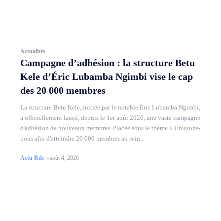
Actualités
Campagne d’adhésion : la structure Betu
Kele d’Éric Lubamba Ngimbi vise le cap
des 20 000 membres
La structure Betu Kele, initiée par le notable Éric Lubamba Ngimbi,
a officiellement lancé, depuis le 1er août 2026, une vaste campagne
d'adhésion de nouveaux membres. Placée sous le thème « Unissons-
nous afin d'atteindre 20 000 membres au sein...
Actu Rdc
-
août 4, 2026