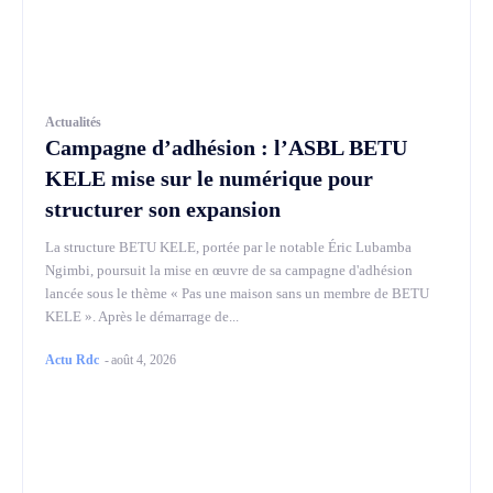
Actualités
Campagne d’adhésion : l’ASBL BETU
KELE mise sur le numérique pour
structurer son expansion
La structure BETU KELE, portée par le notable Éric Lubamba
Ngimbi, poursuit la mise en œuvre de sa campagne d'adhésion
lancée sous le thème « Pas une maison sans un membre de BETU
KELE ». Après le démarrage de...
Actu Rdc
-
août 4, 2026