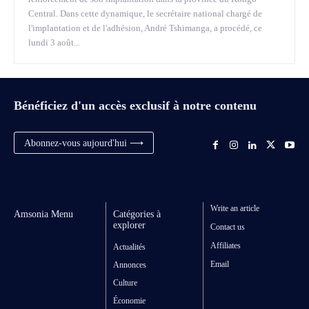
Central. Dans cette dynamique, le secrétaire national chargé de
l'implantation et de l'adhésion, André Tshimanga, a procédé, ce
lundi 3 août...
Bénéficiez d'un accès exclusif à notre contenu
Abonnez-vous aujourd'hui ⟶
Write an article
Amsonia Menu
Catégories à
explorer
Contact us
Affiliates
Actualités
Email
Annonces
Culture
Économie