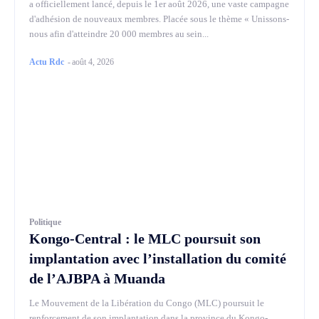
a officiellement lancé, depuis le 1er août 2026, une vaste campagne
d'adhésion de nouveaux membres. Placée sous le thème « Unissons-
nous afin d'atteindre 20 000 membres au sein...
Actu Rdc
-
août 4, 2026
Politique
Kongo-Central : le MLC poursuit son
implantation avec l’installation du comité
de l’AJBPA à Muanda
Le Mouvement de la Libération du Congo (MLC) poursuit le
renforcement de son implantation dans la province du Kongo-