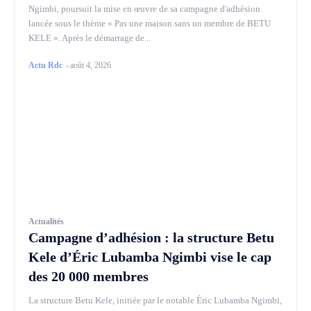
Ngimbi, poursuit la mise en œuvre de sa campagne d'adhésion
lancée sous le thème « Pas une maison sans un membre de BETU
KELE ». Après le démarrage de...
Actu Rdc
-
août 4, 2026
Actualités
Campagne d’adhésion : la structure Betu
Kele d’Éric Lubamba Ngimbi vise le cap
des 20 000 membres
La structure Betu Kele, initiée par le notable Éric Lubamba Ngimbi,