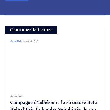
Continuer la lecture
Actu Rdc
-
août 4, 2026
Actualités
Campagne d’adhésion : la structure Betu
Kele d’Éric Lubamba Ngimbi vise le cap