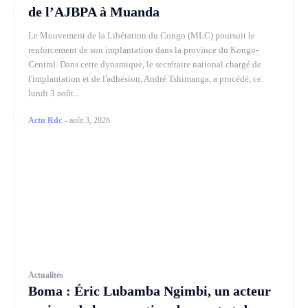
de l’AJBPA à Muanda
Le Mouvement de la Libération du Congo (MLC) poursuit le
renforcement de son implantation dans la province du Kongo-
Central. Dans cette dynamique, le secrétaire national chargé de
l'implantation et de l'adhésion, André Tshimanga, a procédé, ce
lundi 3 août...
Actu Rdc
-
août 3, 2026
Actualités
Boma : Éric Lubamba Ngimbi, un acteur