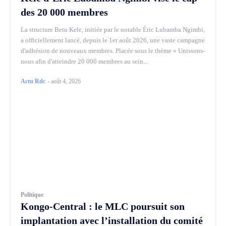
des 20 000 membres
La structure Betu Kele, initiée par le notable Éric Lubamba Ngimbi,
a officiellement lancé, depuis le 1er août 2026, une vaste campagne
d'adhésion de nouveaux membres. Placée sous le thème « Unissons-
nous afin d'atteindre 20 000 membres au sein...
Actu Rdc
-
août 4, 2026
Politique
Kongo-Central : le MLC poursuit son
implantation avec l’installation du comité