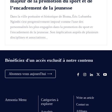
majeur de la promotion du sport et de
l’encadrement de la jeunesse
Dans la ville portuaire et historique de Boma, Éric Lubamba
Ngimbi s'est progressivement imposé comme l'une des
personnalités les plus engagées dans la promotion du sport et
l'encadrement de la jeunesse. Son implication auprès de plusieurs
disciplines et associations...
Bénéficiez d'un accès exclusif à notre contenu
Abonnez-vous aujourd'hui ⟶
Write an article
Amsonia Menu
Catégories à
explorer
Contact us
Affiliates
Actualités