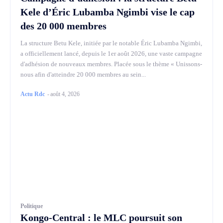
Kele d’Éric Lubamba Ngimbi vise le cap
des 20 000 membres
La structure Betu Kele, initiée par le notable Éric Lubamba Ngimbi,
a officiellement lancé, depuis le 1er août 2026, une vaste campagne
d'adhésion de nouveaux membres. Placée sous le thème « Unissons-
nous afin d'atteindre 20 000 membres au sein...
Actu Rdc
-
août 4, 2026
Politique
Kongo-Central : le MLC poursuit son