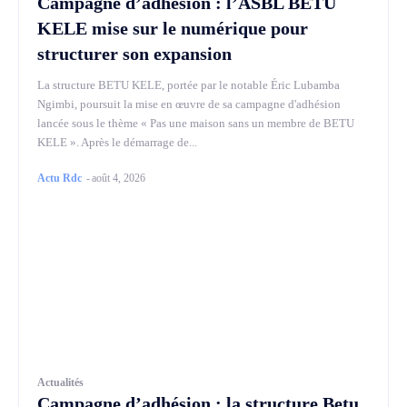
Campagne d’adhésion : l’ASBL BETU
KELE mise sur le numérique pour
structurer son expansion
La structure BETU KELE, portée par le notable Éric Lubamba
Ngimbi, poursuit la mise en œuvre de sa campagne d'adhésion
lancée sous le thème « Pas une maison sans un membre de BETU
KELE ». Après le démarrage de...
Actu Rdc
-
août 4, 2026
Actualités
Campagne d’adhésion : la structure Betu