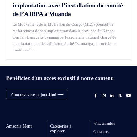
implantation avec l’installation du comité
de l’AJBPA à Muanda
Le Mouvement de la Libération du Congo (MLC) poursuit le
renforcement de son implantation dans la province du Kongo-
Central. Dans cette dynamique, le secrétaire national chargé de
l'implantation et de l'adhésion, André Tshimanga, a procédé, ce
lundi 3 août...
Bénéficiez d'un accès exclusif à notre contenu
Abonnez-vous aujourd'hui ⟶
Write an article
Amsonia Menu
Catégories à
explorer
Contact us