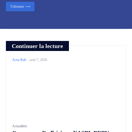
S'abonner ⟶
Continuer la lecture
Actu Rdc
-
août 7, 2026
Actualités