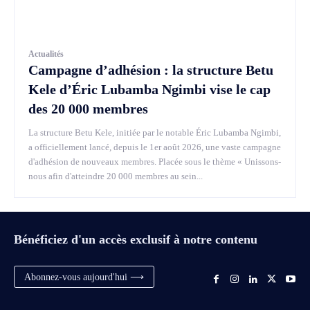
Actualités
Campagne d’adhésion : la structure Betu
Kele d’Éric Lubamba Ngimbi vise le cap
des 20 000 membres
La structure Betu Kele, initiée par le notable Éric Lubamba Ngimbi,
a officiellement lancé, depuis le 1er août 2026, une vaste campagne
d'adhésion de nouveaux membres. Placée sous le thème « Unissons-
nous afin d'atteindre 20 000 membres au sein...
Bénéficiez d'un accès exclusif à notre contenu
Abonnez-vous aujourd'hui ⟶