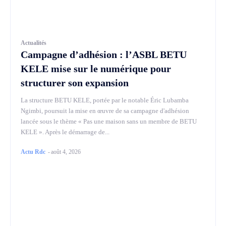
Actualités
Campagne d’adhésion : l’ASBL BETU
KELE mise sur le numérique pour
structurer son expansion
La structure BETU KELE, portée par le notable Éric Lubamba
Ngimbi, poursuit la mise en œuvre de sa campagne d'adhésion
lancée sous le thème « Pas une maison sans un membre de BETU
KELE ». Après le démarrage de...
Actu Rdc
-
août 4, 2026