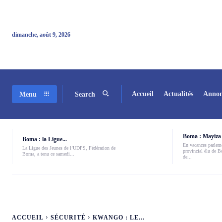
dimanche, août 9, 2026
Accueil
Actualités
Annon
Menu
Search
Boma : Mayiza 
Boma : la Ligue...
En vacances parleme
La Ligue des Jeunes de l’UDPS, Fédération de
provincial élu de 
Boma, a tenu ce samedi...
de...
ACCUEIL
SÉCURITÉ
KWANGO : LE...