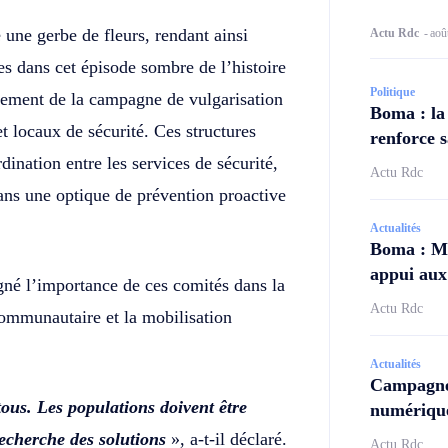
une gerbe de fleurs, rendant ainsi
Actu Rdc
-
aoû
 dans cet épisode sombre de l’histoire
Politique
ancement de la campagne de vulgarisation
Boma : la
t locaux de sécurité. Ces structures
renforce s
dination entre les services de sécurité,
Actu Rdc
dans une optique de prévention proactive
Actualités
Boma : Ma
appui aux 
né l’importance de ces comités dans la
Actu Rdc
ommunautaire et la mobilisation
Actualités
Campagne
tous. Les populations doivent être
numérique
recherche des solutions
», a-t-il déclaré.
Actu Rdc