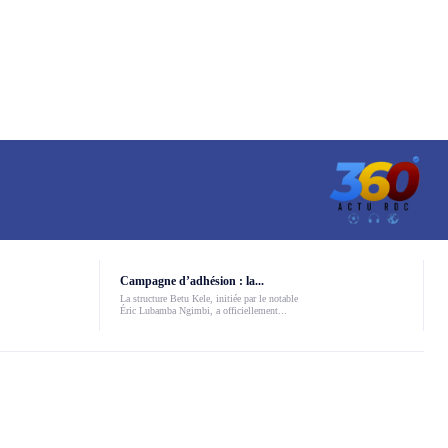
Campagne d’adhésion : la...
La structure Betu Kele, initiée par le notable
Éric Lubamba Ngimbi, a officiellement...