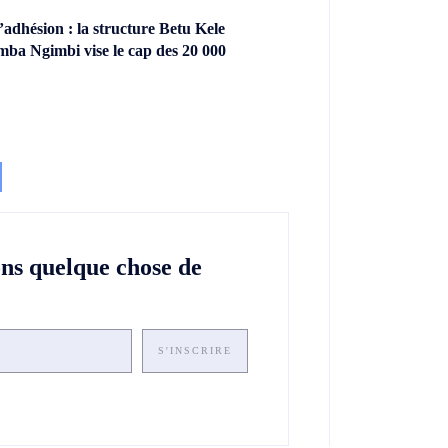
dhésion : la structure Betu Kele
ba Ngimbi vise le cap des 20 000
ons quelque chose de
S'INSCRIRE