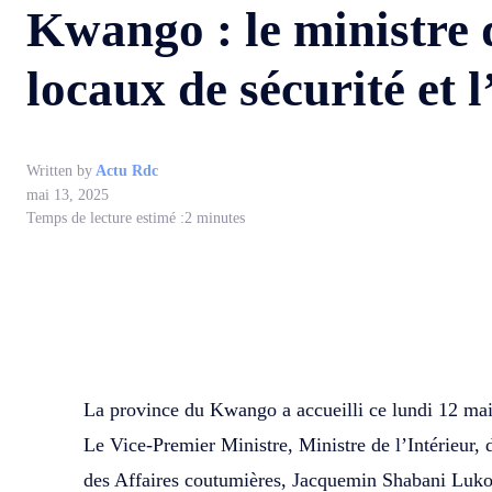
Kwango : le ministre d
locaux de sécurité et
Written by
Actu Rdc
mai 13, 2025
Temps de lecture estimé :
2
minutes
WhatsApp
Facebook
Partager
La province du Kwango a accueilli ce lundi 12 mai
Le Vice-Premier Ministre, Ministre de l’Intérieur, d
des Affaires coutumières, Jacquemin Shabani Lukoo