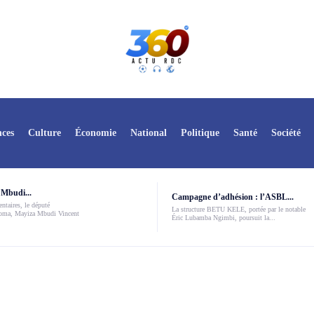
ces
Culture
Économie
National
Politique
Santé
Société
Mbudi...
Campagne d’adhésion : l’ASBL...
ntaires, le député
La structure BETU KELE, portée par le notable
Boma, Mayiza Mbudi Vincent
Éric Lubamba Ngimbi, poursuit la...