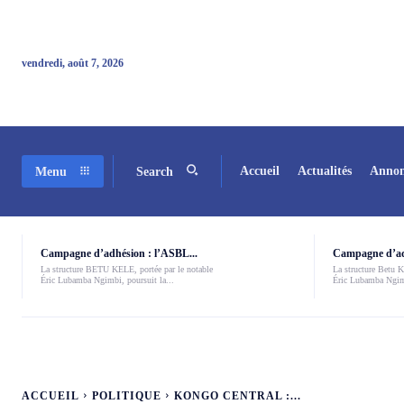
vendredi, août 7, 2026
Accueil
Actualités
Annon
Menu
Search
Campagne d’adhésion : l’ASBL...
Campagne d’adh
La structure BETU KELE, portée par le notable
La structure Betu Ke
Éric Lubamba Ngimbi, poursuit la...
Éric Lubamba Ngimb
ACCUEIL
POLITIQUE
KONGO CENTRAL :...