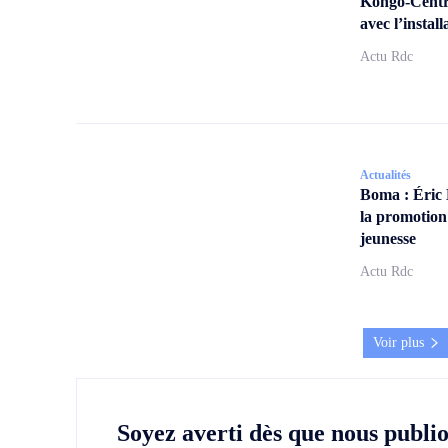
Kongo-Centra
avec l’insta
Actu Rdc
Actualités
Boma : Éric
la promotion
jeunesse
Actu Rdc
Voir plus
Soyez averti dès que nous publi