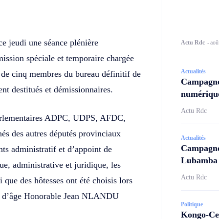
Twitter
Telegram
e jeudi une séance plénière
Actu Rdc
-
aoû
ission spéciale et temporaire chargée
Actualités
ns de cinq membres du bureau définitif de
Campagne
t destitués et démissionnaires.
numérique
Actu Rdc
 parlementaires ADPC, UDPS, AFDC,
s des autres députés provinciaux
Actualités
Campagne 
s administratif et d’appoint de
Lubamba N
e, administrative et juridique, les
Actu Rdc
 que des hôtesses ont été choisis lors
reau d’âge Honorable Jean NLANDU
Politique
Kongo-Cen