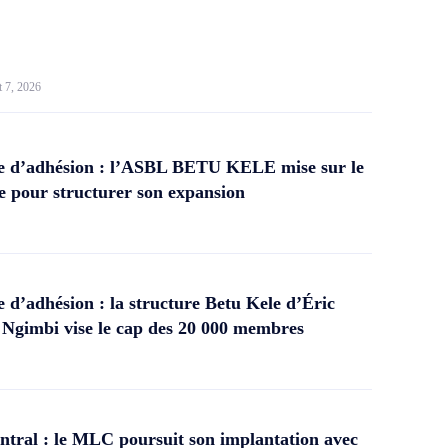
t 7, 2026
 d’adhésion : l’ASBL BETU KELE mise sur le
 pour structurer son expansion
d’adhésion : la structure Betu Kele d’Éric
gimbi vise le cap des 20 000 membres
tral : le MLC poursuit son implantation avec