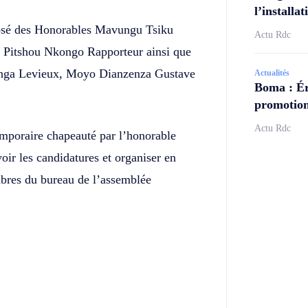
l’install
posé des Honorables Mavungu Tsiku
Actu Rdc
, Pitshou Nkongo Rapporteur ainsi que
ga Levieux, Moyo Dianzenza Gustave
Actualités
Boma : Ér
promotion
Actu Rdc
temporaire chapeauté par l’honorable
ir les candidatures et organiser en
bres du bureau de l’assemblée