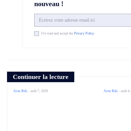
nouveau !
I've read and accept the
Privacy Policy
.
Continuer la lecture
Actu Rdc
-
août 7, 2026
Actu Rdc
-
août 4