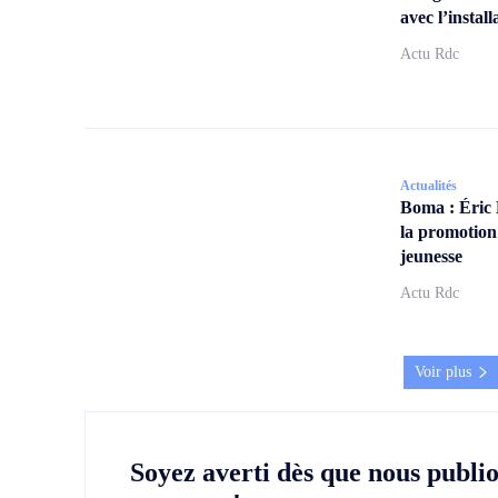
avec l’insta
Actu Rdc
Actualités
Boma : Éric
la promotion
jeunesse
Actu Rdc
Voir plus
Soyez averti dès que nous publi