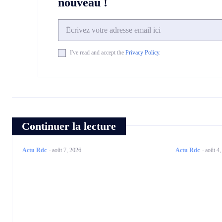
nouveau !
I've read and accept the
Privacy Policy
.
Continuer la lecture
Actu Rdc
-
août 7, 2026
Actu Rdc
-
août 4