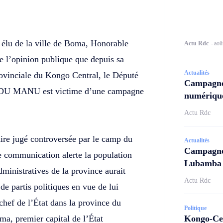
Twitter
Telegram
élu de la ville de Boma, Honorable
Actu Rdc
-
aoû
’opinion publique que depuis sa
Actualités
ovinciale du Kongo Central, le Député
Campagne
ADU MANU est victime d’une campagne
numérique
Actu Rdc
aire jugé controversée par le camp du
Actualités
Campagne 
de communication alerte la population
Lubamba N
dministratives de la province aurait
Actu Rdc
e partis politiques en vue de lui
u chef de l’État dans la province du
Politique
ma, premier capital de l’État
Kongo-Cen