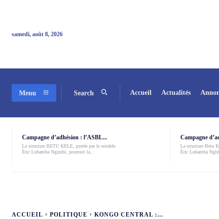
samedi, août 8, 2026
Accueil
Actualités
Annon
Menu
Search
Campagne d’adhésion : l’ASBL...
Campagne d’adh
La structure BETU KELE, portée par le notable
La structure Betu Ke
Éric Lubamba Ngimbi, poursuit la...
Éric Lubamba Ngimb
ACCUEIL
POLITIQUE
KONGO CENTRAL :...