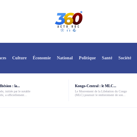
ces
Culture
Économie
National
Politique
Santé
Société
ésion : la...
Kongo-Central : le MLC...
le, initiée par le notable
Le Mouvement de la Libération du Congo
i, a officiellement...
(MLC) poursuit le renforcement de son...