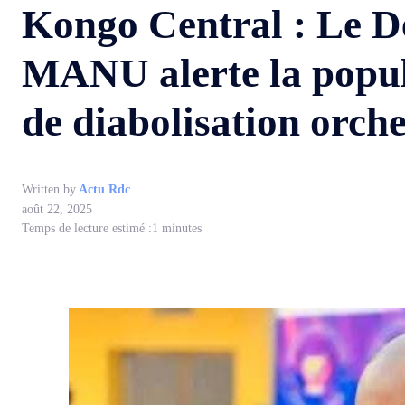
Kongo Central : Le 
MANU alerte la popu
de diabolisation orch
Written by
Actu Rdc
août 22, 2025
Temps de lecture estimé :
1
minutes