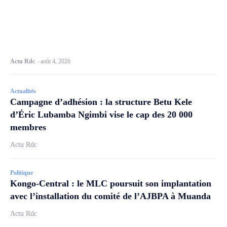
Actu Rdc
-
août 4, 2026
Actualités
Campagne d’adhésion : la structure Betu Kele
d’Éric Lubamba Ngimbi vise le cap des 20 000
membres
Actu Rdc
Politique
Kongo-Central : le MLC poursuit son implantation
avec l’installation du comité de l’AJBPA à Muanda
Actu Rdc