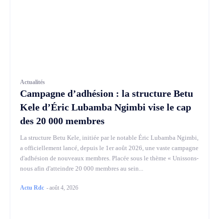
Actualités
Campagne d’adhésion : la structure Betu
Kele d’Éric Lubamba Ngimbi vise le cap
des 20 000 membres
La structure Betu Kele, initiée par le notable Éric Lubamba Ngimbi,
a officiellement lancé, depuis le 1er août 2026, une vaste campagne
d'adhésion de nouveaux membres. Placée sous le thème « Unissons-
nous afin d'atteindre 20 000 membres au sein...
Actu Rdc
-
août 4, 2026