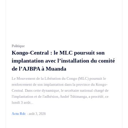
Politique
Kongo-Central : le MLC poursuit son
implantation avec l’installation du comité
de l’AJBPA à Muanda
Le Mouvement de la Libération du Congo (MLC) poursuit le
renforcement de son implantation dans la province du Kongo-
Central. Dans cette dynamique, le secrétaire national chargé de
l'implantation et de l'adhésion, André Tshimanga, a procédé, ce
lundi 3 août...
Actu Rdc
-
août 3, 2026