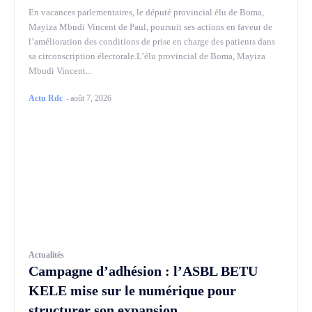
En vacances parlementaires, le député provincial élu de Boma,
Mayiza Mbudi Vincent de Paul, poursuit ses actions en faveur de
l’amélioration des conditions de prise en charge des patients dans
sa circonscription électorale.L’élu provincial de Boma, Mayiza
Mbudi Vincent...
Actu Rdc
-
août 7, 2026
Actualités
Campagne d’adhésion : l’ASBL BETU
KELE mise sur le numérique pour
structurer son expansion