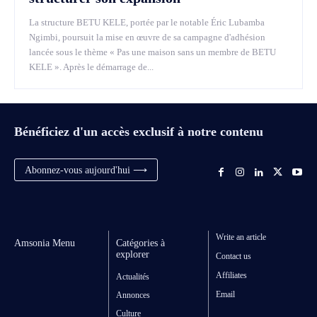
La structure BETU KELE, portée par le notable Éric Lubamba
Ngimbi, poursuit la mise en œuvre de sa campagne d'adhésion
lancée sous le thème « Pas une maison sans un membre de BETU
KELE ». Après le démarrage de...
Bénéficiez d'un accès exclusif à notre contenu
Abonnez-vous aujourd'hui ⟶
Write an article
Amsonia Menu
Catégories à
explorer
Contact us
Affiliates
Actualités
Email
Annonces
Culture