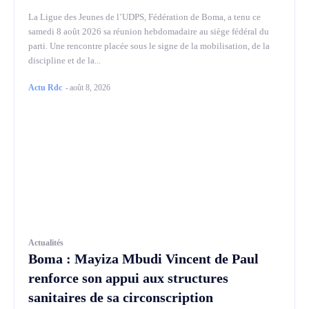
La Ligue des Jeunes de l’UDPS, Fédération de Boma, a tenu ce
samedi 8 août 2026 sa réunion hebdomadaire au siège fédéral du
parti. Une rencontre placée sous le signe de la mobilisation, de la
discipline et de la...
Actu Rdc
-
août 8, 2026
Actualités
Boma : Mayiza Mbudi Vincent de Paul
renforce son appui aux structures
sanitaires de sa circonscription