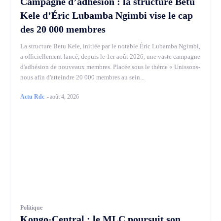
Campagne d’adhésion : la structure Betu
Kele d’Éric Lubamba Ngimbi vise le cap
des 20 000 membres
La structure Betu Kele, initiée par le notable Éric Lubamba Ngimbi,
a officiellement lancé, depuis le 1er août 2026, une vaste campagne
d'adhésion de nouveaux membres. Placée sous le thème « Unissons-
nous afin d'atteindre 20 000 membres au sein...
Actu Rdc
-
août 4, 2026
Politique
Kongo-Central : le MLC poursuit son