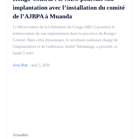
implantation avec l’installation du comité
de l’AJBPA à Muanda
Le Mouvement de la Libération du Congo (MLC) poursuit le
renforcement de son implantation dans la province du Kongo-
Central. Dans cette dynamique, le secrétaire national chargé de
l'implantation et de l'adhésion, André Tshimanga, a procédé, ce
lundi 3 août...
Actu Rdc
-
août 3, 2026
Actualités