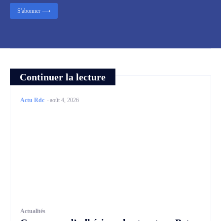
S'abonner ⟶
Continuer la lecture
Actu Rdc
-
août 4, 2026
Actualités