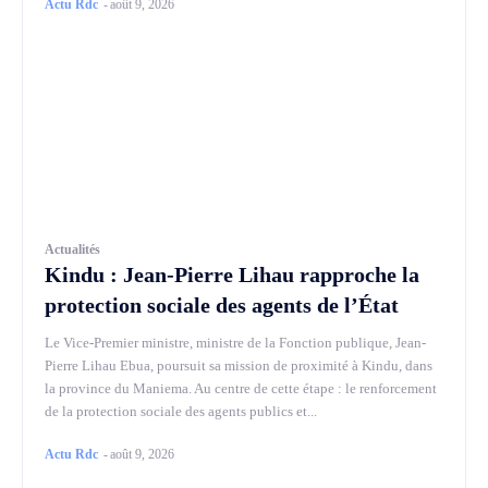
Actu Rdc
-
août 9, 2026
Actualités
Kindu : Jean-Pierre Lihau rapproche la
protection sociale des agents de l’État
Le Vice-Premier ministre, ministre de la Fonction publique, Jean-
Pierre Lihau Ebua, poursuit sa mission de proximité à Kindu, dans
la province du Maniema. Au centre de cette étape : le renforcement
de la protection sociale des agents publics et...
Actu Rdc
-
août 9, 2026