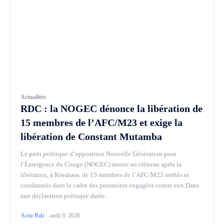
Actualités
RDC : la NOGEC dénonce la libération de
15 membres de l’AFC/M23 et exige la
libération de Constant Mutamba
Le parti politique d’opposition Nouvelle Génération pour
l’Émergence du Congo (NOGEC) monte au créneau après la
libération, à Kinshasa, de 15 membres de l’AFC/M23 arrêtés et
condamnés dans le cadre des poursuites engagées contre eux.Dans
une déclaration politique datée...
Actu Rdc
-
août 9, 2026