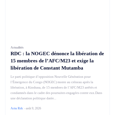
Actualités
RDC : la NOGEC dénonce la libération de
15 membres de l’AFC/M23 et exige la
libération de Constant Mutamba
Le parti politique d’opposition Nouvelle Génération pour
l’Émergence du Congo (NOGEC) monte au créneau après la
libération, à Kinshasa, de 15 membres de l’AFC/M23 arrêtés et
condamnés dans le cadre des poursuites engagées contre eux.Dans
une déclaration politique datée...
Actu Rdc
-
août 9, 2026