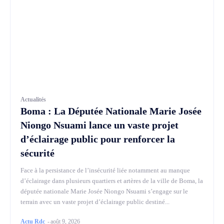
Actualités
Boma : La Députée Nationale Marie Josée
Niongo Nsuami lance un vaste projet
d’éclairage public pour renforcer la
sécurité
Face à la persistance de l’insécurité liée notamment au manque
d’éclairage dans plusieurs quartiers et artères de la ville de Boma, la
députée nationale Marie Josée Niongo Nsuami s’engage sur le
terrain avec un vaste projet d’éclairage public destiné...
Actu Rdc
-
août 9, 2026