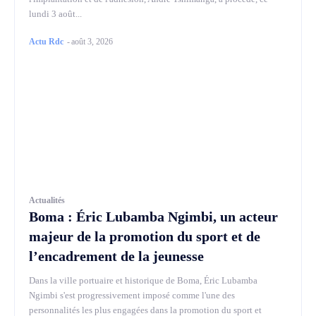
lundi 3 août...
Actu Rdc
-
août 3, 2026
Actualités
Boma : Éric Lubamba Ngimbi, un acteur
majeur de la promotion du sport et de
l’encadrement de la jeunesse
Dans la ville portuaire et historique de Boma, Éric Lubamba
Ngimbi s'est progressivement imposé comme l'une des
personnalités les plus engagées dans la promotion du sport et