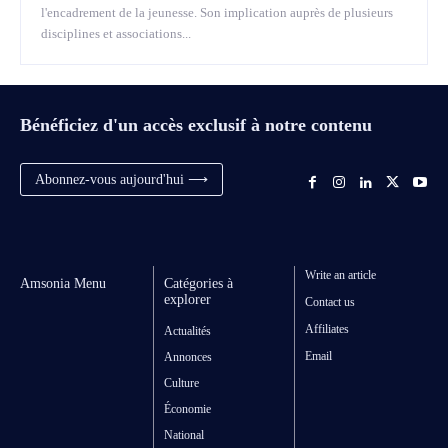
l'encadrement de la jeunesse. Son implication auprès de plusieurs
disciplines et associations...
Bénéficiez d'un accès exclusif à notre contenu
Abonnez-vous aujourd'hui ⟶
Write an article
Amsonia Menu
Catégories à
explorer
Contact us
Affiliates
Actualités
Email
Annonces
Culture
Économie
National