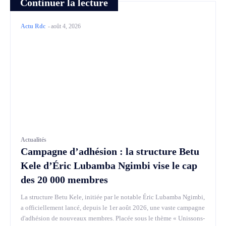
Continuer la lecture
Actu Rdc
-
août 4, 2026
Actualités
Campagne d’adhésion : la structure Betu
Kele d’Éric Lubamba Ngimbi vise le cap
des 20 000 membres
La structure Betu Kele, initiée par le notable Éric Lubamba Ngimbi,
a officiellement lancé, depuis le 1er août 2026, une vaste campagne
d'adhésion de nouveaux membres. Placée sous le thème « Unissons-