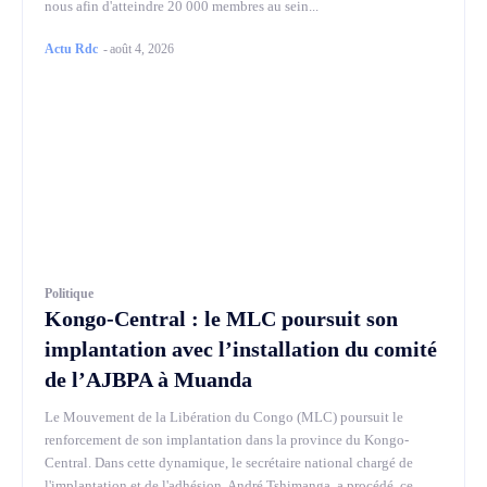
nous afin d'atteindre 20 000 membres au sein...
Actu Rdc
-
août 4, 2026
Politique
Kongo-Central : le MLC poursuit son
implantation avec l’installation du comité
de l’AJBPA à Muanda
Le Mouvement de la Libération du Congo (MLC) poursuit le
renforcement de son implantation dans la province du Kongo-
Central. Dans cette dynamique, le secrétaire national chargé de
l'implantation et de l'adhésion, André Tshimanga, a procédé, ce