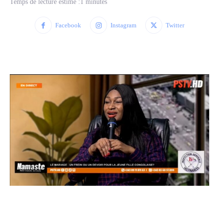
Temps de lecture estimé :
1
minutes
Facebook
Instagram
Twitter
WhatsApp
Facebook
Twitter