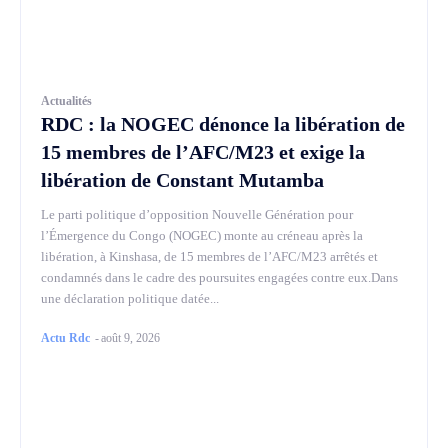
Actualités
RDC : la NOGEC dénonce la libération de
15 membres de l’AFC/M23 et exige la
libération de Constant Mutamba
Le parti politique d’opposition Nouvelle Génération pour
l’Émergence du Congo (NOGEC) monte au créneau après la
libération, à Kinshasa, de 15 membres de l’AFC/M23 arrêtés et
condamnés dans le cadre des poursuites engagées contre eux.Dans
une déclaration politique datée...
Actu Rdc
-
août 9, 2026