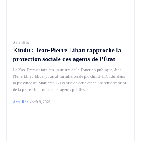
Actualités
Kindu : Jean-Pierre Lihau rapproche la
protection sociale des agents de l’État
Le Vice-Premier ministre, ministre de la Fonction publique, Jean-
Pierre Lihau Ebua, poursuit sa mission de proximité à Kindu, dans
la province du Maniema. Au centre de cette étape : le renforcement
de la protection sociale des agents publics et...
Actu Rdc
-
août 9, 2026