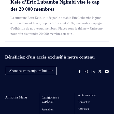
Kele d’Éric Lubamba Ngimbi vise le cap
des 20 000 membres
La structure Betu Kele, initiée par le notable Éric Lubamba Ngimbi,
a officiellement lancé, depuis le 1er août 2026, une vaste campagne
d'adhésion de nouveaux membres. Placée sous le thème « Unissons-
nous afin d'atteindre 20 000 membres au sein...
Bénéficiez d'un accès exclusif à notre contenu
Abonnez-vous aujourd'hui ⟶
Write an article
Amsonia Menu
Catégories à
explorer
Contact us
Affiliates
Actualités