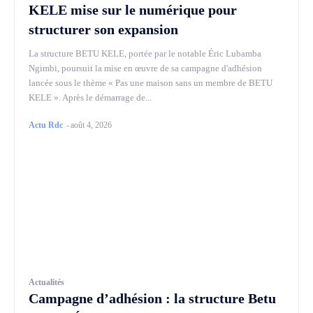
KELE mise sur le numérique pour
structurer son expansion
La structure BETU KELE, portée par le notable Éric Lubamba
Ngimbi, poursuit la mise en œuvre de sa campagne d'adhésion
lancée sous le thème « Pas une maison sans un membre de BETU
KELE ». Après le démarrage de...
Actu Rdc
-
août 4, 2026
Actualités
Campagne d’adhésion : la structure Betu