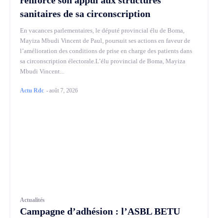
renforce son appui aux structures
sanitaires de sa circonscription
En vacances parlementaires, le député provincial élu de Boma,
Mayiza Mbudi Vincent de Paul, poursuit ses actions en faveur de
l’amélioration des conditions de prise en charge des patients dans
sa circonscription électorale.L’élu provincial de Boma, Mayiza
Mbudi Vincent...
Actu Rdc
-
août 7, 2026
Actualités
Campagne d’adhésion : l’ASBL BETU