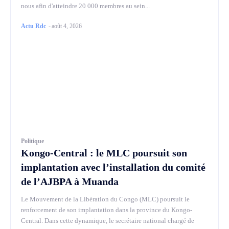
nous afin d'atteindre 20 000 membres au sein...
Actu Rdc
-
août 4, 2026
Politique
Kongo-Central : le MLC poursuit son
implantation avec l’installation du comité
de l’AJBPA à Muanda
Le Mouvement de la Libération du Congo (MLC) poursuit le
renforcement de son implantation dans la province du Kongo-
Central. Dans cette dynamique, le secrétaire national chargé de