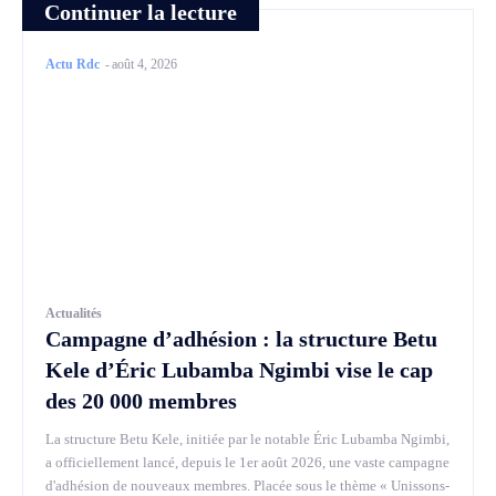
Continuer la lecture
Actu Rdc
-
août 4, 2026
Actualités
Campagne d’adhésion : la structure Betu
Kele d’Éric Lubamba Ngimbi vise le cap
des 20 000 membres
La structure Betu Kele, initiée par le notable Éric Lubamba Ngimbi,
a officiellement lancé, depuis le 1er août 2026, une vaste campagne
d'adhésion de nouveaux membres. Placée sous le thème « Unissons-