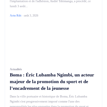
l'implantation et de l'adhésion, André Tshimanga, a procédé, ce
lundi 3 août...
Actu Rdc
-
août 3, 2026
Actualités
Boma : Éric Lubamba Ngimbi, un acteur
majeur de la promotion du sport et de
l’encadrement de la jeunesse
Dans la ville portuaire et historique de Boma, Éric Lubamba
Ngimbi s'est progressivement imposé comme l'une des
personnalités les plus engagées dans la promotion du sport et