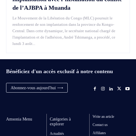
de l’AJBPA à Muanda
Le Mouvement de la Libération du Congo (MLC) poursuit le
renforcement de son implantation dans la province du Kongo-
Central. Dans cette dynamique, le secrétaire national chargé de
l'implantation et de l'adhésion, André Tshimanga, a procédé, ce
lundi 3 août...
Bénéficiez d'un accès exclusif à notre contenu
Abonnez-vous aujourd'hui ⟶
Write an article
Amsonia Menu
Catégories à
explorer
Contact us
Affiliates
Actualités