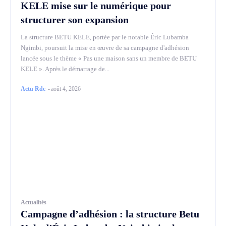
KELE mise sur le numérique pour
structurer son expansion
La structure BETU KELE, portée par le notable Éric Lubamba
Ngimbi, poursuit la mise en œuvre de sa campagne d'adhésion
lancée sous le thème « Pas une maison sans un membre de BETU
KELE ». Après le démarrage de...
Actu Rdc
-
août 4, 2026
Actualités
Campagne d’adhésion : la structure Betu