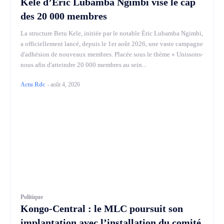
Kele d’Éric Lubamba Ngimbi vise le cap
des 20 000 membres
La structure Betu Kele, initiée par le notable Éric Lubamba Ngimbi,
a officiellement lancé, depuis le 1er août 2026, une vaste campagne
d'adhésion de nouveaux membres. Placée sous le thème « Unissons-
nous afin d'atteindre 20 000 membres au sein...
Actu Rdc
-
août 4, 2026
Politique
Kongo-Central : le MLC poursuit son
implantation avec l’installation du comité