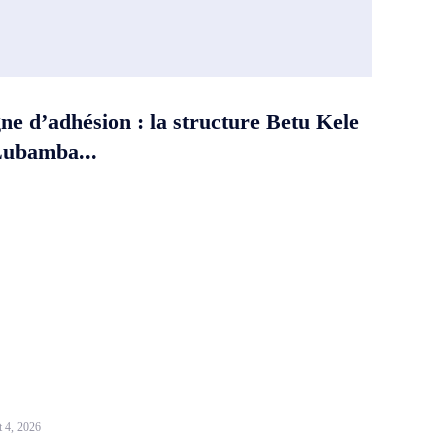
e d’adhésion : la structure Betu Kele
Lubamba...
t 4, 2026