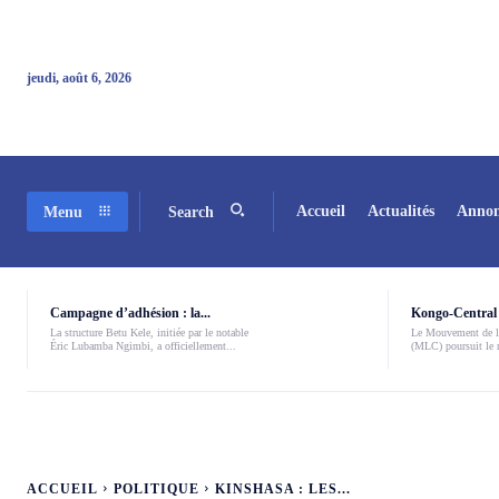
jeudi, août 6, 2026
Accueil
Actualités
Annon
Menu
Search
Campagne d’adhésion : la...
Kongo-Central 
La structure Betu Kele, initiée par le notable
Le Mouvement de l
Éric Lubamba Ngimbi, a officiellement...
(MLC) poursuit le r
ACCUEIL
POLITIQUE
KINSHASA : LES...