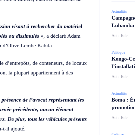
Actualités
Campagne 
Lubamba N
sion visant à rechercher du matériel
volés ou dissimulés
», a déclaré Adam
Actu Rdc
n d’Olive Lembe Kabila.
Politique
Kongo-Cen
le d’entrepôts, de conteneurs, de locaux
l’install
ont la plupart appartiennent à des
Actu Rdc
Actualités
Boma : Ér
 présence de l’avocat représentant les
promotion
journée précédente, aucun élément
Actu Rdc
s. De plus, tous les véhicules présents
a-t-il ajouté.
Culture