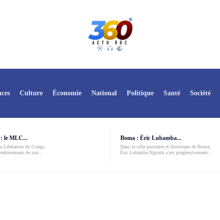
ces
Culture
Économie
National
Politique
Santé
Société
: le MLC...
Boma : Éric Lubamba...
a Libération du Congo
Dans la ville portuaire et historique de Boma,
enforcement de son...
Éric Lubamba Ngimbi s'est progressivement...