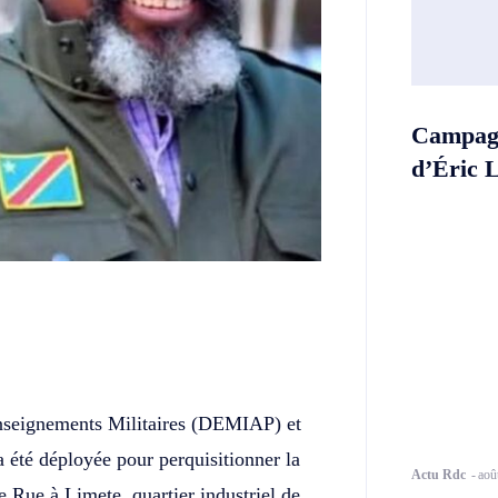
Campagn
d’Éric 
Twitter
Telegram
nseignements Militaires (DEMIAP) et
été déployée pour perquisitionner la
Actu Rdc
-
aoû
e Rue à Limete, quartier industriel de