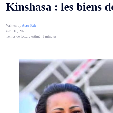
Kinshasa : les biens d
Written by
Actu Rdc
avril 16, 2025
Temps de lecture estimé :
1
minutes