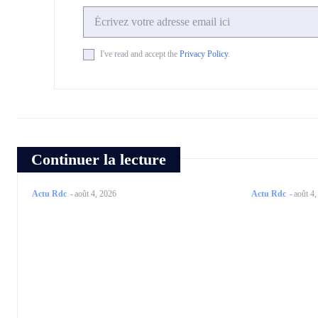
I've read and accept the
Privacy Policy
.
Continuer la lecture
Actu Rdc
-
août 4, 2026
Actu Rdc
-
août 4