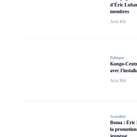
d’Éric Lubam
membres
Actu Rdc
Politique
Kongo-Centra
avec l’insta
Actu Rdc
Actualités
Boma : Éric
la promotion
jeunesse