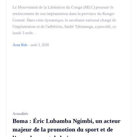
Le Mouvement de la Libération du Congo (MLC) poursuit le
renforcement de son implantation dans la province du Kongo-
Central. Dans cette dynamique, le secrétaire national chargé de
l'implantation et de l'adhésion, André Tshimanga, a procédé, ce
lundi 3 août...
Actu Rdc
-
août 3, 2026
Actualités
Boma : Éric Lubamba Ngimbi, un acteur
majeur de la promotion du sport et de