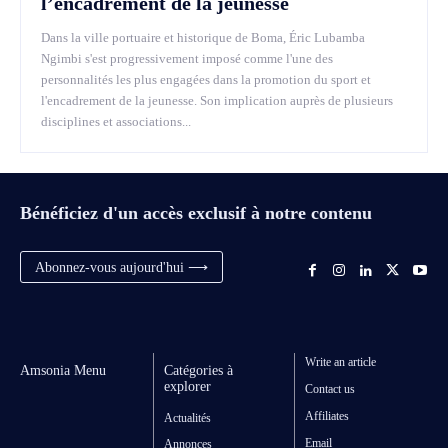
l’encadrement de la jeunesse
Dans la ville portuaire et historique de Boma, Éric Lubamba
Ngimbi s'est progressivement imposé comme l'une des
personnalités les plus engagées dans la promotion du sport et
l'encadrement de la jeunesse. Son implication auprès de plusieurs
disciplines et associations...
Bénéficiez d'un accès exclusif à notre contenu
Abonnez-vous aujourd'hui ⟶
Write an article
Amsonia Menu
Catégories à
explorer
Contact us
Affiliates
Actualités
Email
Annonces