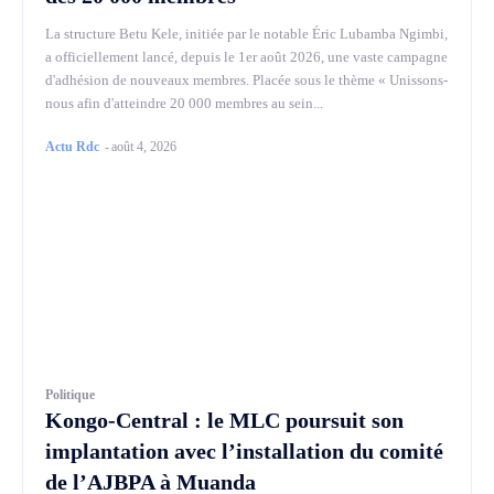
La structure Betu Kele, initiée par le notable Éric Lubamba Ngimbi,
a officiellement lancé, depuis le 1er août 2026, une vaste campagne
d'adhésion de nouveaux membres. Placée sous le thème « Unissons-
nous afin d'atteindre 20 000 membres au sein...
Actu Rdc
-
août 4, 2026
Politique
Kongo-Central : le MLC poursuit son
implantation avec l’installation du comité
de l’AJBPA à Muanda