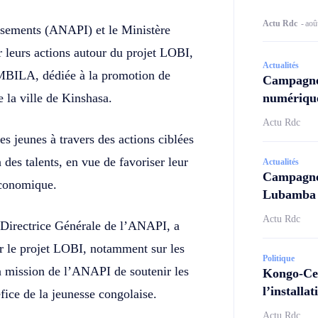
Actu Rdc
-
aoû
ssements (ANAPI) et le Ministère
 leurs actions autour du projet LOBI,
Actualités
BILA, dédiée à la promotion de
Campagne
e la ville de Kinshasa.
numérique
Actu Rdc
es jeunes à travers des actions ciblées
des talents, en vue de favoriser leur
Actualités
Campagne 
économique.
Lubamba N
Actu Rdc
irectrice Générale de l’ANAPI, a
 le projet LOBI, notamment sur les
Politique
a mission de l’ANAPI de soutenir les
Kongo-Cen
l’install
éfice de la jeunesse congolaise.
Actu Rdc