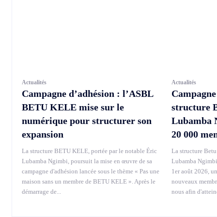
Actualités
Actualités
Campagne d’adhésion : l’ASBL
Campagne d
BETU KELE mise sur le
structure 
numérique pour structurer son
Lubamba Ng
expansion
20 000 me
La structure BETU KELE, portée par le notable Éric
La structure Betu 
Lubamba Ngimbi, poursuit la mise en œuvre de sa
Lubamba Ngimbi, 
campagne d'adhésion lancée sous le thème « Pas une
1er août 2026, u
maison sans un membre de BETU KELE ». Après le
nouveaux membres
démarrage de...
nous afin d'attei