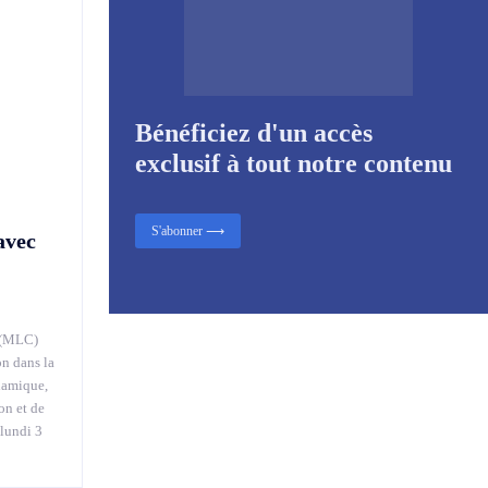
Bénéficiez d'un accès
exclusif à tout notre contenu
S'abonner ⟶
avec
 (MLC)
on dans la
namique,
on et de
 lundi 3