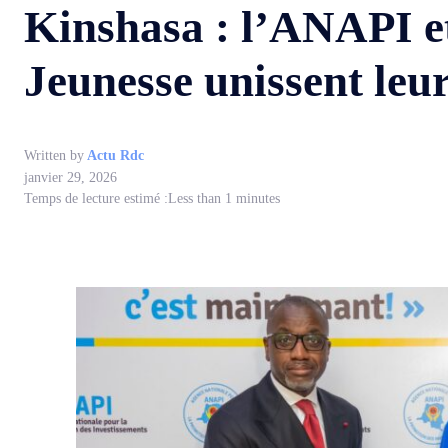
Kinshasa : l’ANAPI et
Jeunesse unissent leu
Written by
Actu Rdc
janvier 29, 2026
Temps de lecture estimé :
Less than 1
minutes