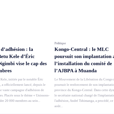
Politique
’adhésion : la
Kongo-Central : le MLC
Betu Kele d’Éric
poursuit son implantation 
imbi vise le cap des
l’installation du comité de
mbres
l’AJBPA à Muanda
Kele, initiée par le notable Éric
Le Mouvement de la Libération du Congo
a officiellement lancé, depuis le
poursuit le renforcement de son implantati
ne vaste campagne d'adhésion de
province du Kongo-Central. Dans cette dy
. Placée sous le thème « Unissons-
le secrétaire national chargé de l'implantati
ndre 20 000 membres au sein...
l'adhésion, André Tshimanga, a procédé, ce
août...