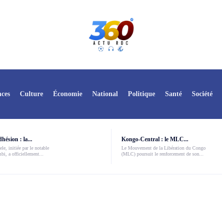
ces
Culture
Économie
National
Politique
Santé
Société
ésion : la...
Kongo-Central : le MLC...
le, initiée par le notable
Le Mouvement de la Libération du Congo
i, a officiellement...
(MLC) poursuit le renforcement de son...