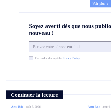
Voir plus
Soyez averti dès que nous publi
nouveau !
I've read and accept the
Privacy Policy
.
Continuer la lecture
Actu Rdc
-
août 7, 2026
Actu Rdc
-
août 4