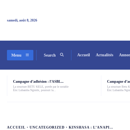
samedi, août 8, 2026
Accueil
Actualités
Annon
Menu
Search
Campagne d’adhésion : l’ASBL...
Campagne d’adh
La structure BETU KELE, portée par le notable
La structure Betu Ke
Éric Lubamba Ngimbi, poursuit la...
Éric Lubamba Ngimb
ACCUEIL
UNCATEGORIZED
KINSHASA : L’ANAPI...