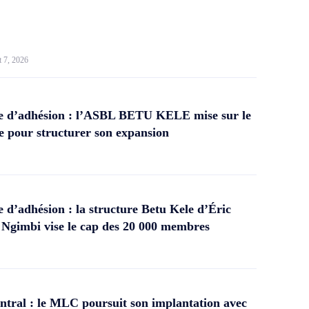
t 7, 2026
 d’adhésion : l’ASBL BETU KELE mise sur le
 pour structurer son expansion
d’adhésion : la structure Betu Kele d’Éric
gimbi vise le cap des 20 000 membres
tral : le MLC poursuit son implantation avec