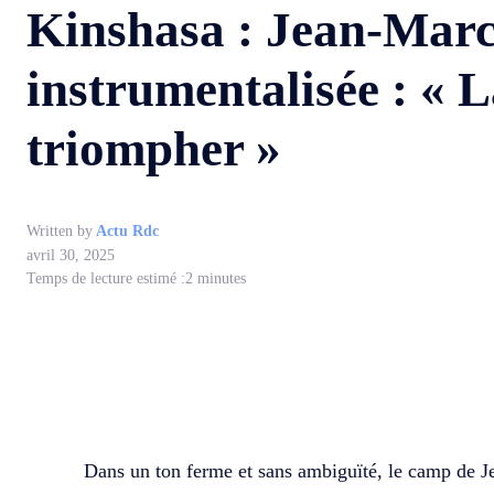
Kinshasa : Jean-Marc
instrumentalisée : « L
triompher »
Written by
Actu Rdc
avril 30, 2025
Temps de lecture estimé :
2
minutes
WhatsApp
Facebook
Partager
Dans un ton ferme et sans ambiguïté, le camp de