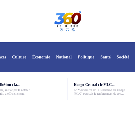
ces
Culture
Économie
National
Politique
Santé
Société
ésion : la...
Kongo-Central : le MLC...
le, initiée par le notable
Le Mouvement de la Libération du Congo
i, a officiellement...
(MLC) poursuit le renforcement de son...