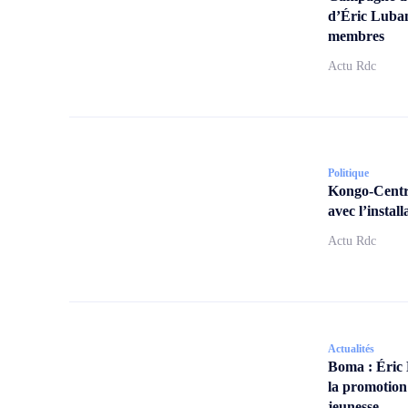
d’Éric Lubam
membres
Actu Rdc
Politique
Kongo-Centra
avec l’insta
Actu Rdc
Actualités
Boma : Éric
la promotion
jeunesse