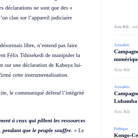
es déclarations ne sont que des «
un clan sur l’appareil judiciaire
Actu Rdc
-
aoû
désormais libre, n’entend pas faire
Actualités
Campagne
ent Félix Tshisekedi de manipuler la
numérique
ent sur une déclaration de Kabuya lui-
Actu Rdc
irmé cette instrumentalisation.
Actualités
icite, le communiqué défend l’intégrité
Campagne 
Lubamba N
Actu Rdc
ment à ceux qui pillent les ressources
Politique
, pendant que le peuple souffre
. » Le
Kongo-Cen