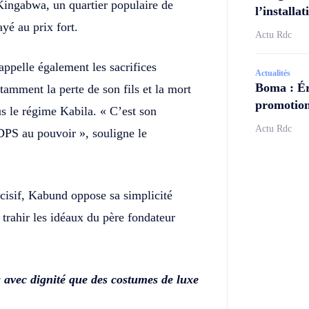
/Kingabwa, un quartier populaire de
l’install
yé au prix fort.
Actu Rdc
ppelle également les sacrifices
Actualités
Boma : Ér
tamment la perte de son fils et la mort
promotion
us le régime Kabila. « C’est son
Actu Rdc
DPS au pouvoir », souligne le
cisif, Kabund oppose sa simplicité
 trahir les idéaux du père fondateur
 avec dignité que des costumes de luxe