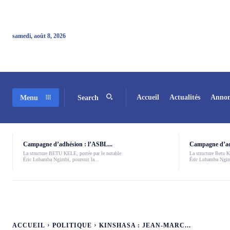
samedi, août 8, 2026
Accueil
Actualités
Annon
Menu
Search
Campagne d’adhésion : l’ASBL...
Campagne d’adh
La structure BETU KELE, portée par le notable
La structure Betu Ke
Éric Lubamba Ngimbi, poursuit la...
Éric Lubamba Ngimb
ACCUEIL
POLITIQUE
KINSHASA : JEAN-MARC...