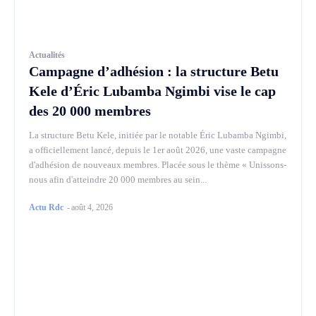
Actualités
Campagne d’adhésion : la structure Betu
Kele d’Éric Lubamba Ngimbi vise le cap
des 20 000 membres
La structure Betu Kele, initiée par le notable Éric Lubamba Ngimbi,
a officiellement lancé, depuis le 1er août 2026, une vaste campagne
d'adhésion de nouveaux membres. Placée sous le thème « Unissons-
nous afin d'atteindre 20 000 membres au sein...
Actu Rdc
-
août 4, 2026