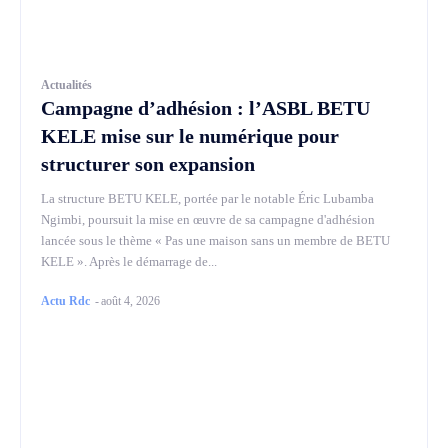
Actualités
Campagne d’adhésion : l’ASBL BETU
KELE mise sur le numérique pour
structurer son expansion
La structure BETU KELE, portée par le notable Éric Lubamba
Ngimbi, poursuit la mise en œuvre de sa campagne d'adhésion
lancée sous le thème « Pas une maison sans un membre de BETU
KELE ». Après le démarrage de...
Actu Rdc
-
août 4, 2026