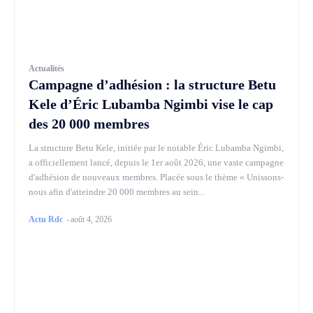
Actualités
Campagne d’adhésion : la structure Betu
Kele d’Éric Lubamba Ngimbi vise le cap
des 20 000 membres
La structure Betu Kele, initiée par le notable Éric Lubamba Ngimbi,
a officiellement lancé, depuis le 1er août 2026, une vaste campagne
d'adhésion de nouveaux membres. Placée sous le thème « Unissons-
nous afin d'atteindre 20 000 membres au sein...
Actu Rdc
-
août 4, 2026