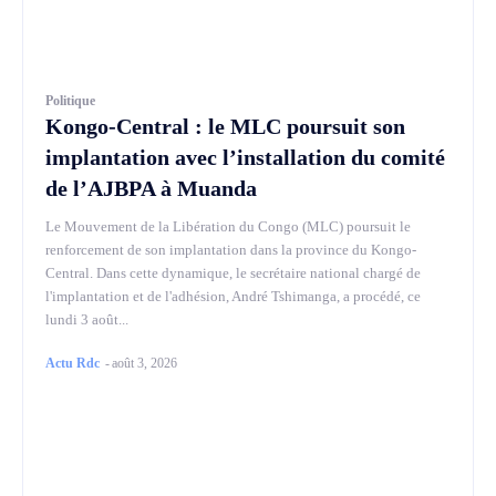
Politique
Kongo-Central : le MLC poursuit son
implantation avec l’installation du comité
de l’AJBPA à Muanda
Le Mouvement de la Libération du Congo (MLC) poursuit le
renforcement de son implantation dans la province du Kongo-
Central. Dans cette dynamique, le secrétaire national chargé de
l'implantation et de l'adhésion, André Tshimanga, a procédé, ce
lundi 3 août...
Actu Rdc
-
août 3, 2026